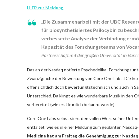
HIER zur Meldung.
„
Die Zusammenarbeit mit der UBC Researc
für biosynthetisiertes Psilocybin zu besc
verbesserte Analyse der Verbindung ermög
Kapazität des Forschungsteams von Vocan
Partnerschaft mit der großen Universität in Vanc
Das an der Nasdaq notierte Psychedelika- Forschungsunt
Zwanzigfache der Bewertung von Core One Labs. Die inte
offensichtlich doch bewertungtstechnisch und auch in Sa
Unterschied. Da klingt es wie wunderbare Musik in den 
vorbereitet (wie erst kürzlich bekannt wurde).
Core One Labs selbst sieht den vollen Wert seiner Unter
entfaltet, wie es in einer Meldung zum geplanten Nasdaq-
Medicine hat am Freitag die Genehmigung zur Nasdaq-