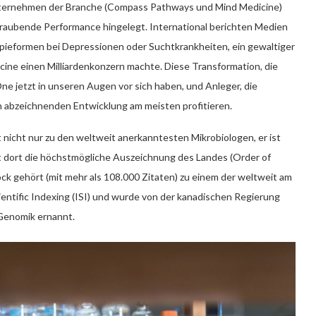
nternehmen der Branche (Compass Pathways und Mind Medicine)
eraubende Performance hingelegt. International berichten Medien
pieformen bei Depressionen oder Suchtkrankheiten, ein gewaltiger
ine einen Milliardenkonzern machte. Diese Transformation, die
e jetzt in unseren Augen vor sich haben, und Anleger, die
n abzeichnenden Entwicklung am meisten profitieren.
 nicht nur zu den weltweit anerkanntesten Mikrobiologen, er ist
t dort die höchstmögliche Auszeichnung des Landes (Order of
ck gehört (mit mehr als 108.000 Zitaten) zu einem der weltweit am
ientific Indexing (ISI) und wurde von der kanadischen Regierung
Genomik ernannt.