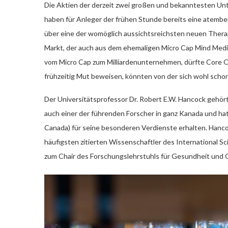
Die Aktien der derzeit zwei großen und bekanntesten U
haben für Anleger der frühen Stunde bereits eine atemb
über eine der womöglich aussichtsreichsten neuen Thera
Markt, der auch aus dem ehemaligen Micro Cap Mind Medic
vom Micro Cap zum Milliardenunternehmen, dürfte Core On
frühzeitig Mut beweisen, könnten von der sich wohl scho
Der Universitätsprofessor Dr. Robert E.W. Hancock gehört
auch einer der führenden Forscher in ganz Kanada und ha
Canada) für seine besonderen Verdienste erhalten. Hanco
häufigsten zitierten Wissenschaftler des International Sc
zum Chair des Forschungslehrstuhls für Gesundheit und 