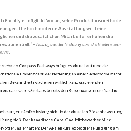
h Faculty ermöglicht Vocan, seine Produktionsmethode
hleunigen. Die hochmoderne Ausstattung wird eine
lichen und die zusätzlichen Mitarbeiter erhöhen die
 exponentiell.
“ –
Auszug aus der Meldung über die Meilenstein-
ouver.
ernehmen Compass Pathways bringt es aktuell auf rund das
rnationale Präsenz dank der Notierung an einer Seniorbörse macht
chen Bekanntheitsgrad einen wirklich ganz gravierenden
Ohren, dass Core One Labs bereits den Börsengang an die Nasdaq
nehmungen nämlich bislang nicht in der aktuellen Börsenbewertung
Listing hieß.
Der kanadische Core-One-Mitbewerber Mind
Notierung erhalten: Der Aktienkurs explodierte und ging am