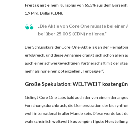
Freitag mit einem Kursplus von 65,5%
aus dem Börsenhan
1,9 Mrd. Dollar (CDN).
„Die Aktie von Core One müsste bei einer
bei über 25,00 $ (CDN) notieren.“
Der Schlusskurs der Core-One-Aktie lag an der Heimatbörs
erfolgreich, und diese Annahme drängt sich schon allein a
auch einer schwergewichtigen Partnerschaft mit der staat
mehr als nur einen potenziellen „Tenbagger“.
Große Spekulation: WELTWEIT
kostengüns
Gelingt Core One Labs bald auch der von einem der anges
Forschungsdurchbruch, die Demonstration der biosynthet
wohl international in aller Munde sein. Diese würde laut 
wahrscheinlich
weltweit kostengünstigste Herstellung