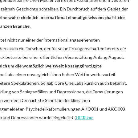
egenüber zahlreichen Medienvertretern, Aktionären und Investoren
r zeitnah Geschichte schreiben. Ein Durchbruch auf dem Gebiet der
eine wahrscheinlich international einmalige wissenschaftliche
ganzen Branche.
itet nicht nur einer der international angesehensten
rn auch ein Forscher, der für seine Errungenschaften bereits die
ck betonte bei einer öffentlichen Veranstaltung Anfang August:
 sich um die womöglich weltweit kostengünstigste
One Labs einen unvergleichlichen hohen Wettbewerbsvorteil
weitere Spekulationen. So gab Core One Labs kürzlich auch bekannt,
dlung von Schlaganfällen und Depressionen, die Formulierungen
n werden. Der nächste Schritt in der klinischen
t angemeldeten Psychedelikaformulierungen AKO001 und AKO003
n) und Depressionen wurde eingeleitet (
HIER zur