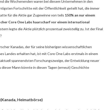
 und die Wochenenden waren bei diesem Unternehmen in den
igsten Fortschritte mit der Öffentlichkeit geteilt hat, die immer
tte für die Aktie gar Zugewinne von teils
150% an nur einem
scher Core One Labs haarscharf vor einem international
tern legte die Aktie plötzlich prozentual zweistellig zu. Ist der Final
n?
scher Kanadas, der für seine bisherigen wissenschaftlichen
s Landes erhalten hat, ist mit Core One Labs erstmals in einem
r aktuell spannendsten Forschungszweige, der Entwicklung neuer
 dieser Mann könnte in diesen Tagen (erneut) Geschichte
E (Kanada, Heimatbörse)