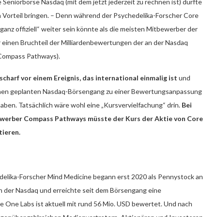
Seniorbörse Nasdaq (mit dem jetzt jederzeit zu rechnen ist) dürfte
ßen Vorteil bringen. – Denn während der Psychedelika-Forscher Core
anz offiziell“ weiter sein könnte als die meisten Mitbewerber der
r einen Bruchteil der Milliardenbewertungen der an der Nasdaq
Compass Pathways).
charf vor einem Ereignis, das international einmalig ist
und
chen geplanten Nasdaq-Börsengang zu einer Bewertungsanpassung
 haben. Tatsächlich wäre wohl eine „Kursvervielfachung“ drin.
Bei
ewerber Compass Pathways müsste der Kurs der Aktie von Core
tieren.
lika-Forscher Mind Medicine begann erst 2020 als Pennystock an
 an der Nasdaq und erreichte seit dem Börsengang eine
 One Labs ist aktuell mit rund 56 Mio. USD bewertet. Und nach