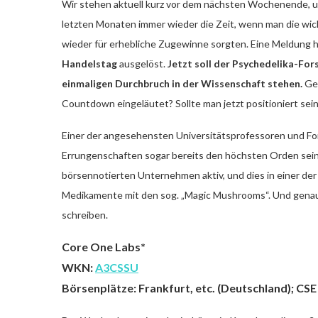
Wir stehen aktuell kurz vor dem nächsten Wochenende,
letzten Monaten immer wieder die Zeit, wenn man die wicht
wieder für erhebliche Zugewinne sorgten. Eine Meldung ha
Handelstag
ausgelöst.
Jetzt soll der Psychedelika-For
einmaligen Durchbruch in der Wissenschaft stehen.
Ges
Countdown eingeläutet? Sollte man jetzt positioniert sei
Einer der angesehensten Universitätsprofessoren und For
Errungenschaften sogar bereits den höchsten Orden seine
börsennotierten Unternehmen aktiv, und dies in einer de
Medikamente mit den sog. „Magic Mushrooms“. Und genau
schreiben.
Core One Labs*
WKN:
A3CSSU
Börsenplätze: Frankfurt, etc. (Deutschland); CS