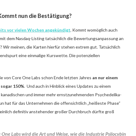
Kommt nun die Bestätigung?
eits vor vielen Wochen angekündigt
. Kommt womöglich auch
mit dem Nasdaq-Listing tatsächlich die Bewertungsanpassung an
Wir meinen, die Karten hierfür stehen extrem gut. Tatsächlich
endspurt eine einmalige Kurswette. Die potenziellen
ktie von Core One Labs schon Ende letzten Jahres
an nur einem
e sogar 150%
. Und auch in Hinblick eines Updates zu einem
es kanadischen und immer mehr ernstzunehmenden Psychedelika-
n hat für das Unternehmen die offensichtlich „heißeste Phase“
inlich definitiv anstehender großer Durchbruch dürfte groß
e One Labs
wird die Art und Weise, wie die Industrie Psilocybin