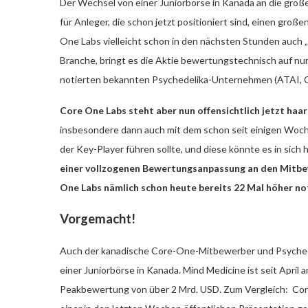
Der Wechsel von einer Juniorbörse in Kanada an die große 
für Anleger, die schon jetzt positioniert sind, einen gro
One Labs vielleicht schon in den nächsten Stunden auch „g
Branche, bringt es die Aktie bewertungstechnisch auf nu
notierten bekannten Psychedelika-Unternehmen (ATAI, 
Core One Labs steht aber nun offensichtlich jetzt haars
insbesondere dann auch mit dem schon seit einigen Wo
der Key-Player führen sollte, und diese könnte es in sich
einer vollzogenen Bewertungsanpassung an den Mitb
One Labs nämlich schon heute bereits 22 Mal höher no
Vorgemacht!
Auch der kanadische Core-One-Mitbewerber und Psychede
einer Juniorbörse in Kanada. Mind Medicine ist seit April
Peakbewertung von über 2 Mrd. USD. Zum Vergleich: Core