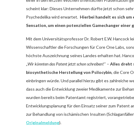
einer in den letzten Wochen öffentlichen Präsentation g
scheint klar: Dieses Unternehmen dürfte jetzt schon seh
Psychedelika wird erwartet.
Hierbei handelt es sich um 
Sensation, um einen potenziellen Gamechanger einer 
Mit dem Universitätsprofessor Dr. Robert E.W. Hancock le
Wissenschaftler die Forschungen für Core One Labs, sonde
höchste Auszeichnung seines Landes erhalten hat. Hanco
„
Wir könnten das Patent jetzt schon schreiben
!“ –
Alles dreht
biosynthetische Herstellung von Psilocybin
, die Core 
einbringen würde. Und parallel hierzu gibt es zahlreiche 
dass auch die Entwicklung zweier Medikamente zur Behan
wurden bereits beim Patentamt registriert, vorangetriebe
Entwicklungsplanung für den Einsatz seiner zum Paten
zur Behandlung von ischämischen Insulten (Schlaganfälle
Originalmeldung
).