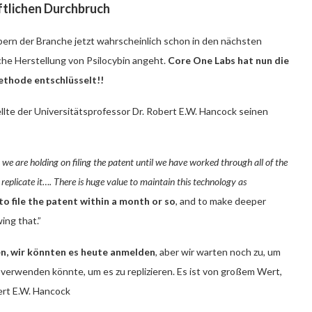
tlichen Durchbruch
rn der Branche jetzt wahrscheinlich schon in den nächsten
he Herstellung von Psilocybin angeht.
Core One Labs hat nun die
thode entschlüsselt!!
te der Universitätsprofessor Dr. Robert E.W. Hancock seinen
ut we are holding on filing the patent until we have worked through all of the
replicate it…. There is huge value to maintain this technology as
 to file the patent within a month or so
, and to make deeper
ng that.”
en, wir könnten es heute anmelden
, aber wir warten noch zu, um
erwenden könnte, um es zu replizieren. Es ist von großem Wert,
bert E.W. Hancock