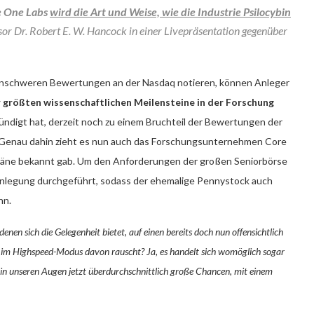
e One Labs
wird die Art und Weise, wie die Industrie Psilocybin
sor Dr. Robert E. W. Hancock in einer Livepräsentation gegenüber
enschweren Bewertungen an der Nasdaq notieren, können Anleger
 größten wissenschaftlichen Meilensteine in der Forschung
ndigt hat, derzeit noch zu einem Bruchteil der Bewertungen der
Genau dahin zieht es nun auch das Forschungsunternehmen Core
läne bekannt gab. Um den Anforderungen der großen Seniorbörse
nlegung durchgeführt, sodass der ehemalige Pennystock auch
nn.
enen sich die Gelegenheit bietet, auf einen bereits doch nun offensichtlich
ch im Highspeed-Modus davon rauscht? Ja, es handelt sich womöglich sogar
n unseren Augen jetzt überdurchschnittlich große Chancen, mit einem