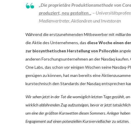
„Die proprietäre Produktionsmethode von Cor
produziert, neu gestalten.
„
– Universitätsprofes
Medienvertreter, Aktionären und Investoren
Während die erstzunehmenden Mitbewerber mit milliard
die Aktie des Unternehmens, das
diese Woche einen der
zur biosynthetischen Herstellung von Psilocybin
angekü
anderen Forschungsunternehmen an der Nasdaq kaufen. 
One Labs, das schon vor einigen Wochen seine Nasdaq-P
genügen zu können, hat man bereits eine Aktienzusamme
kurstechnisch den Standards der Nasdaq entsprechen ka
Wir sehen jetzt in der Tat die womöglich letzten Tage gezählt, an d
wirklich abfahrenden Zug aufzusteigen, bevor er jetzt tatsächli
um eine der größten Kurswetten diesen Sommers. Anleger haben i
Engagement auf einen potenziellen Kursvervielfacher zu setzten.