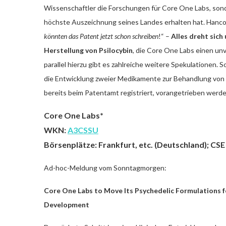
Wissenschaftler die Forschungen für Core One Labs, sonde
höchste Auszeichnung seines Landes erhalten hat. Hancoc
könnten das Patent jetzt schon schreiben
!“ –
Alles dreht sic
Herstellung von Psilocybin
, die Core One Labs einen un
parallel hierzu gibt es zahlreiche weitere Spekulationen.
die Entwicklung zweier Medikamente zur Behandlung von 
bereits beim Patentamt registriert, vorangetrieben werde
Core One Labs*
WKN:
A3CSSU
Börsenplätze: Frankfurt, etc. (Deutschland); CS
Ad-hoc-Meldung vom Sonntagmorgen:
Core One Labs to Move Its Psychedelic Formulations f
Development