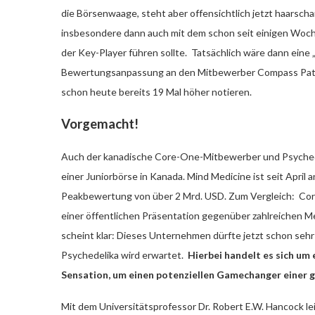
die Börsenwaage, steht aber offensichtlich jetzt haarschar
insbesondere dann auch mit dem schon seit einigen Wo
der Key-Player führen sollte. Tatsächlich wäre dann eine 
Bewertungsanpassung an den Mitbewerber Compass Pathw
schon heute bereits 19 Mal höher notieren.
Vorgemacht!
Auch der kanadische Core-One-Mitbewerber und Psychede
einer Juniorbörse in Kanada. Mind Medicine ist seit April
Peakbewertung von über 2 Mrd. USD. Zum Vergleich: Core
einer öffentlichen Präsentation gegenüber zahlreichen 
scheint klar: Dieses Unternehmen dürfte jetzt schon seh
Psychedelika wird erwartet.
Hierbei handelt es sich um 
Sensation, um einen potenziellen Gamechanger einer 
Mit dem Universitätsprofessor Dr. Robert E.W. Hancock le