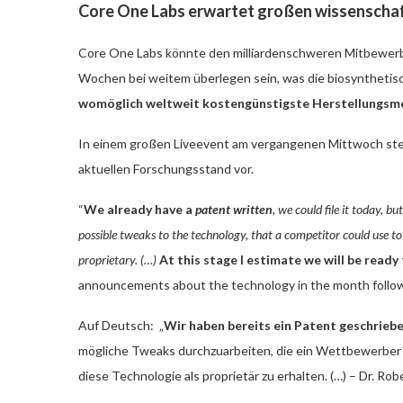
Core One Labs erwartet großen wissenschaf
Core One Labs könnte den milliardenschweren Mitbewerbe
Wochen bei weitem überlegen sein, was die biosynthetisc
womöglich weltweit kostengünstigste Herstellungsme
In einem großen Liveevent am vergangenen Mittwoch stell
aktuellen Forschungsstand vor.
“
We already have a
patent written
, we could file it today, b
possible tweaks to the technology, that a competitor could use to 
proprietary. (…)
At this stage I estimate we will be ready
announcements about the technology in the month followi
Auf Deutsch: „
Wir haben bereits ein Patent geschrieb
mögliche Tweaks durchzuarbeiten, die ein Wettbewerber v
diese Technologie als proprietär zu erhalten. (…) – Dr. Ro