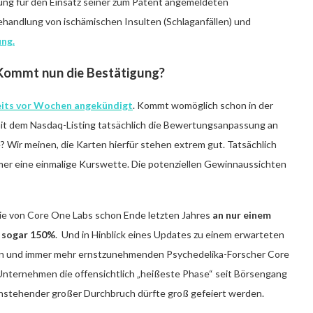
nung für den Einsatz seiner zum Patent angemeldeten
ndlung von ischämischen Insulten (Schlaganfällen) und
ung.
Kommt nun die Bestätigung?
eits vor Wochen angekündigt
. Kommt womöglich schon in der
t dem Nasdaq-Listing tatsächlich die Bewertungsanpassung an
Wir meinen, die Karten hierfür stehen extrem gut. Tatsächlich
mer eine einmalige Kurswette. Die potenziellen Gewinnaussichten
ktie von Core One Labs schon Ende letzten Jahres
an nur einem
e sogar 150%
. Und in Hinblick eines Updates zu einem erwarteten
hen und immer mehr ernstzunehmenden Psychedelika-Forscher Core
Unternehmen die offensichtlich „heißeste Phase“ seit Börsengang
 anstehender großer Durchbruch dürfte groß gefeiert werden.