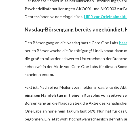
Der nächste Schritt in seiner klinischen Entwicklungspla
Psychedelikaformulierungen AKO001 und AKO003 zur Beha
Depressionen wurde eingeleitet.
HIER zur Originalmeld
Nasdaq-Börsengang bereits angekündigt. 
Den Börsengang an die Nasdaq hatte Core One Labs
ber
neuen Börsenwoche die Bestätigung? Und kommt dann mi
die großen milliardenschweren Unternehmen der Branche? 
sehen wir in der Aktie von Core One Labs für diesen Som
scheinen enorm.
Fakt ist: Nach einer Meilensteinmeldung reagierte die A
einzigen Handelstag mit einem Kursplus von zeitweis
Börsengang an die Nasdaq stieg die Aktie des kanadisc
One Labs an nur einem Tag um fast 50%. Nun hat für das 
begonnen. Ein jetzt wohl höchstwahrscheinlich definitiv