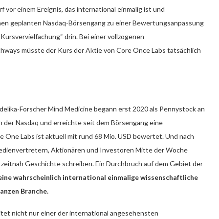
f vor einem Ereignis, das international einmalig ist und
chen geplanten Nasdaq-Börsengang zu einer Bewertungsanpassung
„Kursvervielfachung“ drin. Bei einer vollzogenen
ays müsste der Kurs der Aktie von Core Once Labs tatsächlich
lika-Forscher Mind Medicine begann erst 2020 als Pennystock an
 an der Nasdaq und erreichte seit dem Börsengang eine
 One Labs ist aktuell mit rund 68 Mio. USD bewertet. Und nach
Medienvertretern, Aktionären und Investoren Mitte der Woche
r zeitnah Geschichte schreiben. Ein Durchbruch auf dem Gebiet der
eine wahrscheinlich international einmalige wissenschaftliche
ganzen Branche.
itet nicht nur einer der international angesehensten