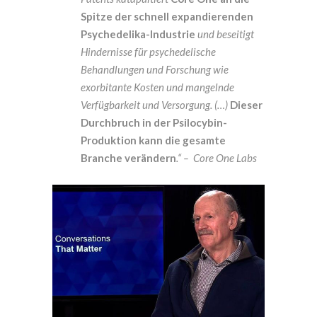
Spitze der schnell expandierenden
Psychedelika-Industrie
und beseitigt
Hindernisse für psychedelische
Behandlungen und Forschung wie
exorbitante Kosten und mangelnde
Verfügbarkeit und Versorgung. (…)
Dieser
Durchbruch in der Psilocybin-
Produktion kann die gesamte
Branche verändern
.“ – Core One Labs