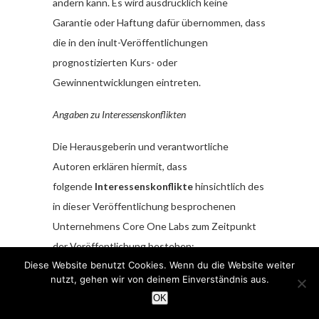
ändern kann. Es wird ausdrücklich keine
Garantie oder Haftung dafür übernommen, dass
die in den inult-Veröffentlichungen
prognostizierten Kurs- oder
Gewinnentwicklungen eintreten.
Angaben zu Interessenskonflikten
Die Herausgeberin und verantwortliche
Autoren erklären hiermit, dass
folgende
Interessenskonflikte
hinsichtlich des
in dieser Veröffentlichung besprochenen
Unternehmens Core One Labs zum Zeitpunkt
der Veröffentlichung bestehen:
Diese Website benutzt Cookies. Wenn du die Website weiter
I. Autoren und die Herausgeberin sowie diesen
nutzt, gehen wir von deinem Einverständnis aus.
nahestehende Consultants und Auftraggeber
OK
halten zum Zeitpunkt der Veröffentlichung