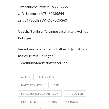
Firmenbuchnummer: FN 275279y
UID- Nummer: ATU 62435644
LEI: 549300IB9WNO0P0OFS60
Geschäftsführer/Alleingesellschafter: Helmut
Pollinger
Verantwortlich für den Inhalt nach § 55 Abs. 2
RStV: Helmut Pollinger
– Werbung/Marketingmitteilung –
AKTIEN
ALTERNATIV
BATTERY X METALS
CSE
FORSCHUNGSDURCHBRUCH
INNOVATION
INVESTMENT
KANADA
MICROCAP