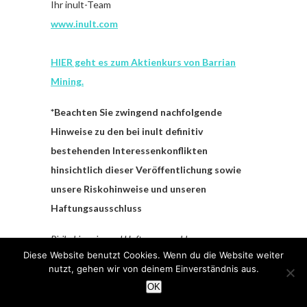
Ihr inult-Team
www.inult.com
HIER geht es zum Aktienkurs von Barrian
Mining.
*Beachten Sie zwingend nachfolgende
Hinweise zu den bei inult definitiv
bestehenden Interessenkonflikten
hinsichtlich dieser Veröffentlichung sowie
unsere Riskohinweise und unseren
Haftungsausschluss
Risikohinweise und Haftungsausschluss
Diese Website benutzt Cookies. Wenn du die Website weiter
nutzt, gehen wir von deinem Einverständnis aus.
Wir weisen ausdrücklich darauf hin, dass wir
OK
keine Haftung für die Inhalte externer