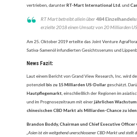
vertrieben, darunter
RT-Mart International Ltd
. und
Car
RT Mart betreibt allein über
484 Einzelhandels
erzielte 2018 einen Umsatz von 20 Milliarden US
Am 25. Oktober 2019 erteilte das Joint Venture AgraFlora
Sativa-Samenöl infundierten Gesichtsserums und Lippen
News Fazit:
Laut einem Bericht von Grand View Research, Inc. wird d
potenziell
bis zu 15 Milliarden US-Dollar
geschätzt. Darü
Hautpflegemarkt
, einschließlich der Regionen im asiati
und im Prognosezeitraum mit einer
jährlichen Wachstum
chinesischen CBD Markt als Milliarden-Chance zu ident
Brandon Boddy, Chairman und Chief Executive Officer 
„Asien ist ein weitgehend unerschlossener CBD-Markt und stellt