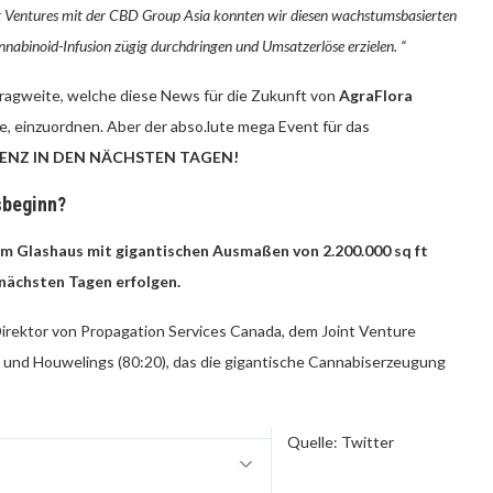
int Ventures mit der CBD Group Asia konnten wir diesen wachstumsbasierten
abinoid-Infusion zügig durchdringen und Umsatzerlöse erzielen. “
 Tragweite, welche diese News für die Zukunft von
AgraFlora
e, einzuordnen. Aber der abso.lute mega Event für das
ZENZ IN DEN NÄCHSTEN TAGEN!
sbeginn?
nem Glashaus mit gigantischen Ausmaßen von 2.200.000 sq ft
n nächsten Tagen erfolgen.
d Direktor von Propagation Services Canada, dem Joint Venture
und Houwelings (80:20), das die gigantische Cannabiserzeugung
Quelle: Twitter