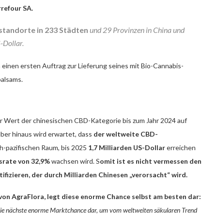
refour SA.
standorte in 233 Städten
und 29 Provinzen in China und
-Dollar.
 einen ersten Auftrag zur Lieferung seines mit Bio-Cannabis-
balsams.
er Wert der chinesischen CBD-Kategorie bis zum Jahr 2024 auf
ber hinaus wird erwartet, dass
der weltweite CBD-
sch-pazifischen Raum, bis 2025
1,7 Milliarden US-Dollar
erreichen
srate von 32,9%
wachsen wird. S
omit ist es nicht vermessen den
ifizieren, der durch Milliarden Chinesen „verorsacht“ wird.
von AgraFlora, legt diese enorme Chance selbst am besten dar:
 die nächste enorme Marktchance dar, um vom weltweiten säkularen Trend