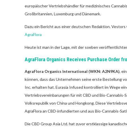
europäischer Vertriebshändler für medizinisches Cannabi
Großbritannien, Luxemburg und Dänemark.
Dazu ein Bericht aus einer deutschen Redaktion. Vestors 
AgraFlora
Heute ist man in der Lage, mit der soeben veröffentlicht
AgraFlora Organics Receives Purchase Order fro
AgraFlora Organics International (WKN: A2N9KA)
, ei
können, dass das Unternehmen seine erste Bestellung vo
Inc. erhalten hat. Eurasia Infused kontrolliert im Wege 
Vertriebsvereinbarungen für mit CBD und Bio-Cannabis-Sa
Volksrepublik von China und Hongkong. Diese Vertriebsve
AgraFlora an CBD-infundierten und aus Bio-Cannabis-Sa
Die CBD Group Asia Ltd. hat zuvor erstklassige kanadisc