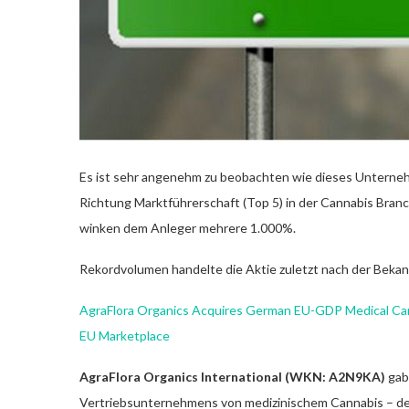
Es ist sehr angenehm zu beobachten wie dieses Unternehm
Richtung Marktführerschaft (Top 5) in der Cannabis Branc
winken dem Anleger mehrere 1.000%.
Rekordvolumen handelte die Aktie zuletzt nach der Beka
AgraFlora Organics Acquires German EU-GDP Medical Canna
EU Marketplace
AgraFlora Organics International (WKN: A2N9KA)
gab
Vertriebsunternehmens von medizinischem Cannabis – de