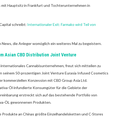
s mit Hauptsitz in Frankfurt und Tochterunternehmen in
Capital schreibt:
Internationaler Exit: Farmako wird Teil von
en News, die Anleger womöglich ein weiteres Mal zu begeistern.
m Asian CBD Distribution Joint Venture
n internationales Cannabisunternehmen, freut sich mitteilen zu
n seinem 50-prozentigen Joint Venture Eurasia Infused Cosmetics
einer kommerziellen Konzession mit CBD Group Asia Ltd.
tiva-Öl infundierte Konsumgüter für die Gebiete der
reinbarung erstreckt sich auf das bestehende Portfolio von
tiva-ÖL gewonnenen Produkten.
he Produkte an Chinas größte Einzelhandelsketten und C-Stores