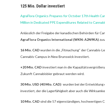
125 Mio. Dollar
investiert
AgraFlora Organics Prepares for October 17th Health Can
Million in Dedicated PPE Expenditures Related to Cannabi
Anlässlich der Freigabe der kanadischen Behörden für C
AgraFlora Organics International (WKN: A2N9KA)
zus
16 Mio. CAD
wurden in die „Fitmachung“ der Cannabis-Le
Cannabis-Campus in New Brunswick investiert.
+20 Mio. CAD
investiert man in die Kapazitätsvergrößerun
Zukunft Cannabisbier gebraut werden wird.
30 Mio. USD (40 Mio. CAD)
wurden bei der Entwicklung 
investiert, der die Lagerfähigkeit aber auch die Wirksamke
10 Mio. CAD
sind die 57 eigenständigen, hochwertigen C