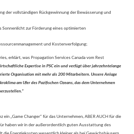
ng der vollständigen Rückgewinnung der Bewässerung und
 Sonnenlicht zur Förderung eines optimierten
s Ressourcenmanagement und Kostenverfolgung;
es, erklärt, was Propagation Services Canada vom Rest
tschaftliche Expertise in PSC ein und verfügt über jahrzehntelange
ierte Organisation mit mehr als 200 Mitarbeitern. Unsere Anlage
Mikroklima am Ufer des Pazifischen Ozeans, das dem Unternehmen
erzustellen.“
zenz ein „Game Changer“ für das Unternehmen, ABER AUCH für die
ür haben wir in der außerordentlich guten Ausstattung des
t die Energiekosten wesentlich kleiner als bei Gewächshäusern,