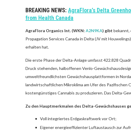
BREAKING NEWS:
AgraFlora’s Delta Greenho
from Health Canada
AgraFlora Organics Int. (WKN:
A2N9KA
) gibt
bekannt, 
Propagation Services Canada in Delta (JV mit Houwelings)
erhalten hat.
Die erste Phase der Delta-Anlage umfasst 422.828 Qua
Druck stehenden, halboffenen Venlo-Gewächshausdesigns, 
umweltfreundlichsten Gewächshausplattformen in Nordamer
landwirtschaftlichen Mikroklima am Ufer des Pazifische
kostengünstiges Cannabis zu produzieren. Das Delta-Gewä
Zu den Hauptmerkmalen des Delta-Gewächshauses ge
Voll integriertes Erdgaskraftwerk vor Ort;
Eigener energieeffizienter Luftaustausch zur Auf