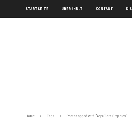
STARTSEITE
ÜBER INULT
KONTAKT
DI
Home
Tags
Posts tagged with "AgraFlora Organics"