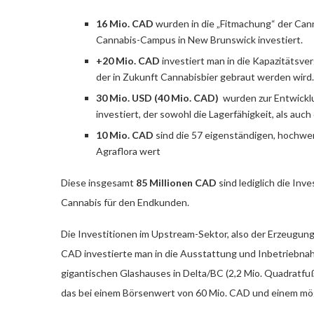
16 Mio. CAD
wurden in die „Fitmachung“ der Cann
Cannabis-Campus in New Brunswick investiert.
+20 Mio. CAD
investiert man in die Kapazitätsver
der in Zukunft Cannabisbier gebraut werden wird.
30 Mio. USD (40 Mio. CAD)
wurden zur Entwicklu
investiert, der sowohl die Lagerfähigkeit, als auc
10 Mio. CAD
sind die 57 eigenständigen, hochwe
Agraflora wert
Diese insgesamt
85 Millionen CAD
sind lediglich die Inv
Cannabis für den Endkunden.
Die Investitionen im Upstream-Sektor, also der Erzeugung
CAD investierte man in die Ausstattung und Inbetriebnah
gigantischen Glashauses in Delta/BC (2,2 Mio. Quadratfu
das bei einem Börsenwert von 60 Mio. CAD und einem mö