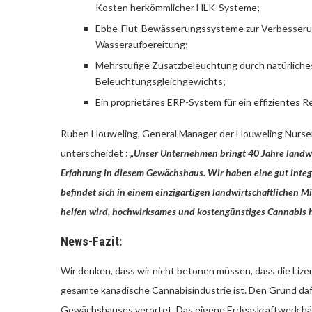
Kosten herkömmlicher HLK-Systeme;
Ebbe-Flut-Bewässerungssysteme zur Verbesseru
Wasseraufbereitung;
Mehrstufige Zusatzbeleuchtung durch natürliches
Beleuchtungsgleichgewichts;
Ein proprietäres ERP-System für ein effiziente
Ruben Houweling, General Manager der Houweling Nurseri
unterscheidet :
„Unser Unternehmen bringt 40 Jahre landwir
Erfahrung in diesem Gewächshaus. Wir haben eine gut integr
befindet sich in einem einzigartigen landwirtschaftlichen 
helfen wird, hochwirksames und kostengünstiges Cannabis h
News-Fazit:
Wir denken, dass wir nicht betonen müssen, dass die Li
gesamte kanadische Cannabisindustrie ist. Den Grund daf
Gewächshauses verortet. Das eigene Erdgaskraftwerk häl