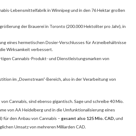
abis-Lebensmittelfabrik in Winnipeg und in den 76 Hektar großen
größerung der Brauerei in Toronto (200.000 Hektoliter pro Jahr), in
ng eines hermetischen Dosier-Verschlusses für Arzneibehältnisse
h die Wirksamkeit verbessert.
rtigen Cannabis-Produkt- und Dienstleistungsmarken von
estition im „Downstream“-Bereich, also in der Verarbeitung von
 von Cannabis, sind ebenso gigantisch. Sage und schreibe 40 Mio.
me von AA Heidelberg und in die Umfunktionalisierung eines
ß) für den Anbau von Cannabis –
gesamt also 125 Mio. CAD,
und
glichen Umsatz von mehreren Milliarden CAD.