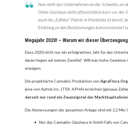
Nun steht das Unternehmen an der Schwelle, an d
Delta-Glashaus steht offensichtlich kurz vor der
auch die „Edibles“-Fabrik in Manitoba ist bereit,
Einklang zu den Bestimmungen kommissioniert w
Megajahr 2020! – Warum wir dieser Überzeugung s
Dass 2020 nicht nur ein erfolgreiches Jahr für das Unter
daran hegen wir keinen Zweifel! Will man hohe Gewinne real
erwägen.
Die projektierte Cannabis-Produktion von
AgraFlora Org
jene von Aphria Inc. (TSX: APHA) erreichen (genaue Zahl
derzeit nur rund ein Zwanzigstel der Marktkapitalisie
Die Abmessungen der gesamten Anlage sind mit 2,2 Mio 
Nur das Cannabis-Glashaus in Smith Falls von Ca