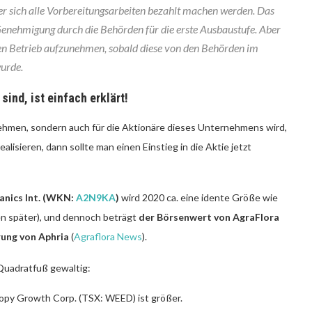
er sich alle Vorbereitungsarbeiten bezahlt machen werden. Das
 Genehmigung durch die Behörden für die erste Ausbaustufe. Aber
 den Betrieb aufzunehmen, sobald diese von den Behörden im
urde.
ind, ist einfach erklärt!
nehmen, sondern auch für die Aktionäre dieses Unternehmens wird,
isieren, dann sollte man einen Einstieg in die Aktie jetzt
anics Int. (WKN:
A2N9KA
)
wird 2020 ca. eine idente Größe wie
en später), und dennoch beträgt
der Börsenwert von AgraFlora
rung von Aphria
(
Agraflora News
).
Quadratfuß gewaltig:
nopy Growth Corp. (TSX: WEED) ist größer.