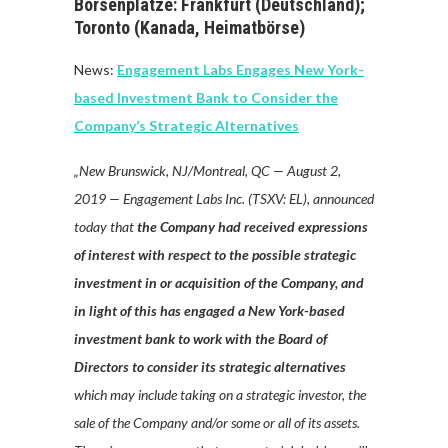
Börsenplätze: Frankfurt (Deutschland);
Toronto (Kanada, Heimatbörse)
News:
Engagement Labs Engages New York-
based Investment Bank to Consider the
Company’s Strategic Alternatives
„New Brunswick, NJ/Montreal, QC — August 2,
2019 — Engagement Labs Inc. (TSXV: EL), announced
today that
the Company had received expressions
of interest with respect to the possible strategic
investment in or acquisition of the Company, and
in light of this has engaged a New York-based
investment bank to work with the Board of
Directors to consider its strategic alternatives
which may include taking on a strategic investor, the
sale of the Company and/or some or all of its assets.