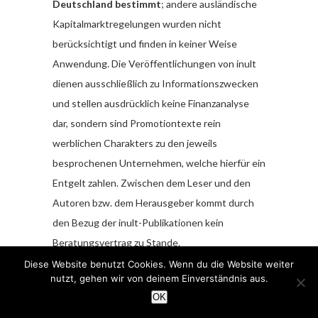
Deutschland bestimmt
; andere ausländische
Kapitalmarktregelungen wurden nicht
berücksichtigt und finden in keiner Weise
Anwendung. Die Veröffentlichungen von inult
dienen ausschließlich zu Informationszwecken
und stellen ausdrücklich keine Finanzanalyse
dar, sondern sind Promotiontexte rein
werblichen Charakters zu den jeweils
besprochenen Unternehmen, welche hierfür ein
Entgelt zahlen. Zwischen dem Leser und den
Autoren bzw. dem Herausgeber kommt durch
den Bezug der inult-Publikationen kein
Beratungsvertrag zu Stande.
Diese Website benutzt Cookies. Wenn du die Website weiter
Sämtliche Informationen und Analysen stellen
nutzt, gehen wir von deinem Einverständnis aus.
weder eine Aufforderung noch ein Angebot
OK
oder eine Empfehlung zum Erwerb oder Verkauf