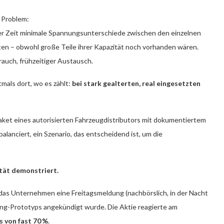
s Problem:
der Zeit minimale Spannungsunterschiede zwischen den einzelnen
elten – obwohl große Teile ihrer Kapazität noch vorhanden wären.
rauch, frühzeitiger Austausch.
tmals dort, wo es zählt:
bei stark gealterten, real eingesetzten
ket eines autorisierten Fahrzeugdistributors mit dokumentiertem
balanciert, ein Szenario, das entscheidend ist, um die
ität demonstriert.
e das Unternehmen eine Freitagsmeldung (nachbörslich, in der Nacht
cing-Prototyps angekündigt wurde. Die Aktie reagierte am
s von fast 70 %
.