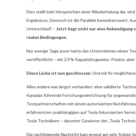
Dies stellt kein Versprechen einer Wiederholung dar, si
Ergebnisse. Dennoch ist die Parallele bemerkenswert: Auc
Unterschied? –
Jetzt liegt nicht nur eine Ankündigung
realen Bedingungen.
Nur wenige Tage zuvor hatte das Unternehmen einen Test
veröffentlicht – mit 3,9 % Kapazitätsgewinn. Präzise, aber
Diese Lücke ist nun geschlossen.
Und mit ihr möglicher
Alles andere war längst vorhanden: eine validierte Techn
Kanadas führende Forschungseinrichtung für angewandte
Testpartnerschaften mit einem autorisierten Nutzfahrzeu
erfahrensten unabhängigen auf Tesla fokussierten Servi
Tesla-Technikern – darunter Gewinner der „Tesla Technic
Die nachfolgende Nachricht kam erneut am sehr frühen 