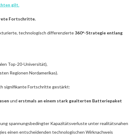
hten gilt.
ete Fortschritte.
turierte, technologisch differenzierte
360°-Strategie entlang
alen Top-20-Universität),
chsten Regionen Nordamerikas).
 signifikante Fortschritte gestärkt:
esen
und
erstmals an einem stark gealterten Batteriepaket
llung spannungsbedingter Kapazitätsverluste unter realitätsnahen
gies einen entscheidenden technologischen Wirknachweis