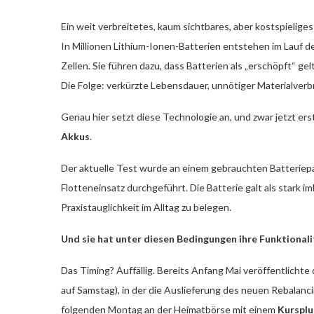
Ein weit verbreitetes, kaum sichtbares, aber kostspielige
In Millionen Lithium-Ionen-Batterien entstehen im Lauf 
Zellen. Sie führen dazu, dass Batterien als „erschöpft“ g
Die Folge: verkürzte Lebensdauer, unnötiger Materialverb
Genau hier setzt diese Technologie an, und zwar jetzt ers
Akkus
.
Der aktuelle Test wurde an einem gebrauchten Batteriepa
Flotteneinsatz durchgeführt. Die Batterie galt als stark im
Praxistauglichkeit im Alltag zu belegen.
Und sie hat unter diesen Bedingungen ihre Funktional
Das Timing? Auffällig. Bereits Anfang Mai veröffentlicht
auf Samstag), in der die Auslieferung des neuen Rebalan
folgenden Montag an der Heimatbörse mit einem
Kursplu