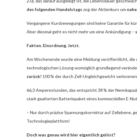
2.0), das darauf ausgelegt ist, die Lebensdauer geschwäc
des folgenden Handelstags
zog der Aktienkurs um
nahe
Vergangene Kursbewegungen sind keine Garantie für kün
Aber diesmal geht es nicht mehr um eine Ankündigung –
Fakten. Einordnung. Jetzt.
Am Wochenende wurde eine Meldung veröffentlicht, die ei
technologischen Lösung womöglich grundlegend verände
zurück!
100 % der durch Zell-Ungleichgewicht verlorenen
66,3 Amperestunden, das entspricht 38 % der Nennkapazit
stark gealterten Batteriepaket eines kommerziellen E-Nu
– Nur durch präzise Spannungskorrektur auf Zellebene, 
Technologieplattform!
Doch was genau wird hier eigentlich gelöst?