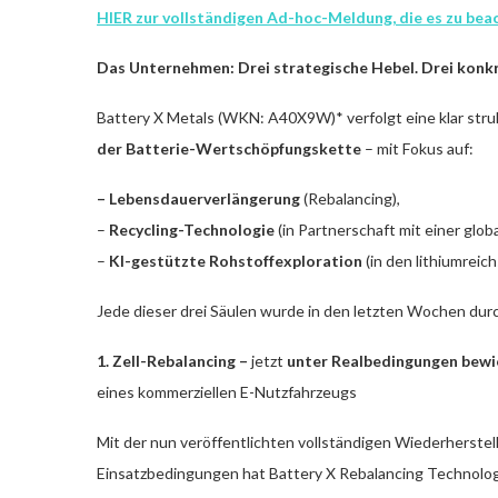
HIER zur vollständigen Ad-hoc-Meldung, die es zu beac
Das Unternehmen: Drei strategische Hebel. Drei konkr
Battery X Metals (WKN: A40X9W)* verfolgt eine klar struk
der Batterie-Wertschöpfungskette
– mit Fokus auf:
– Lebensdauerverlängerung
(Rebalancing),
–
Recycling-Technologie
(in Partnerschaft mit einer glob
–
KI-gestützte Rohstoffexploration
(in den lithiumrei
Jede dieser drei Säulen wurde in den letzten Wochen durch
1. Zell-Rebalancing –
jetzt
unter Realbedingungen bewi
eines kommerziellen E-Nutzfahrzeugs
Mit der nun veröffentlichten vollständigen Wiederherste
Einsatzbedingungen hat Battery X Rebalancing Technolo