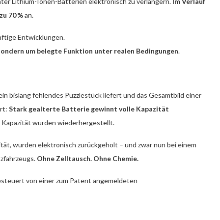
hter Lithium-Ionen-Batterien elektronisch zu verlängern.
Im Verlauf
zu 70 %
an.
ftige Entwicklungen.
sondern um belegte Funktion unter realen Bedingungen
.
n bislang fehlendes Puzzlestück liefert und das Gesamtbild einer
rt:
Stark gealterte Batterie gewinnt volle Kapazität
 Kapazität wurden wiederhergestellt.
ät, wurden elektronisch zurückgeholt – und zwar nun bei einem
tzfahrzeugs.
Ohne Zelltausch. Ohne Chemie.
gesteuert von einer zum Patent angemeldeten