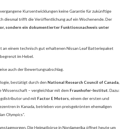
nd vergangene Kursentwicklungen keine Garantie für zukünftige
h diesmal trifft die Veröffentlichung auf ein Wochenende. Der
 vor, sondern ein dokumentierter Funktionsnachweis unter
 an einem technisch gut erhaltenen Nissan Leaf Batteriepaket
 begrenzt im Hebel.
weise auch der Bewertungsabschlag.
ologie, bestätigt durch den
National Research Council of Canada
,
 Wissenschaft – vergleichbar mit dem
Fraunhofer-Institut
. Dazu:
gdistributor und mit
Factor E Motors
, einem der ersten und
cezentren in Kanada, betrieben von preisgekrönten ehemaligen
ian Olympics“.
Samstagmorgen. Die Heimatbörse in Nordamerika öffnet heute um