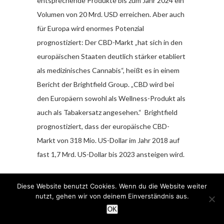
entsprechende Produkte bis zum Jahr 2024 ein
Volumen von 20 Mrd. USD erreichen. Aber auch
für Europa wird enormes Potenzial
prognostiziert: Der CBD-Markt „hat sich in den
europäischen Staaten deutlich stärker etabliert
als medizinisches Cannabis“, heißt es in einem
Bericht der Brightfield Group. „CBD wird bei
den Europäern sowohl als Wellness-Produkt als
auch als Tabakersatz angesehen.“ Brightfield
prognostiziert, dass der europäische CBD-
Markt von 318 Mio. US-Dollar im Jahr 2018 auf
fast 1,7 Mrd. US-Dollar bis 2023 ansteigen wird.
Diese Website benutzt Cookies. Wenn du die Website weiter
nutzt, gehen wir von deinem Einverständnis aus.
Unsere Einschätzung:
OK
Das First Class-Geschäft lieferte im Vergleich