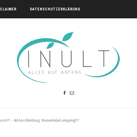
SCLAIMER
DATENSCHUTZERKLÄRUNG
 vorn!? – Ad-hoc-Meldung: Riesenhebel umgelegt!?