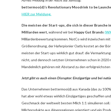
Ad-hoc-Meldung in der Nacht auf Samstag:
bettermoo(d)’s Revolutionary Moodrink to be Launche
HIER zur Meldung.
Die meisten der Start-ups, die sich in dieser Branche i
Milliarden wert,
während wir bei
Happy Gut Brands
(WK
Milliardenbewertung kommen. NotCo wird inzwischen mit ru
Größenordnung, der Haferpionier Oatly kostet an der Börs
meisten der Start-ups wirklich gut drauf: die Vermarktung
nicht, und dennoch setzten Unternehmen schon in 2020 mi
Mandelmilch gehören mit Abstand zu den erfolgreichsten
Jetzt gibt es auch einen Disruptor: Einzigartige und bei na
Das Unternehmen bettermoo(d) aus Kanada (das zu 100%
hat aber wohl etwas wirklich Einzigartiges geschaffen und 
Geschmack der weltweit besten Milch 1:1 simulieren soll.
Milchprodukte aus Alpenregionen orientiert und ein Pro