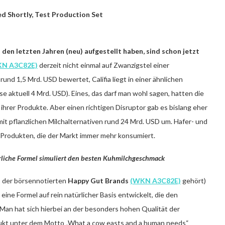
d Shortly, Test Production Set
n den letzten Jahren (neu) aufgestellt haben, sind schon jetzt
N A3C82E)
derzeit nicht einmal auf Zwanzigstel einer
nd 1,5 Mrd. USD bewertet, Califia liegt in einer ähnlichen
e aktuell 4 Mrd. USD). Eines, das darf man wohl sagen, hatten die
 ihrer Produkte. Aber einen richtigen Disruptor gab es bislang eher
t pflanzlichen Milchalternativen rund 24 Mrd. USD um. Hafer- und
 Produkten, die der Markt immer mehr konsumiert.
türliche Formel simuliert den besten Kuhmilchgeschmack
 der börsennotierten
Happy Gut Brands
(WKN A3C82E)
gehört)
eine Formel auf rein natürlicher Basis entwickelt, die den
 Man hat sich hierbei an der besonders hohen Qualität der
dukt unter dem Motto „What a cow easts and a human needs“