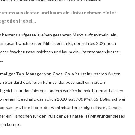
hstumsaussichten und kaum ein Unternehmen bietet
rt großen Hebel…
ich bestens aufgestellt, einen gesamten Markt aufzuwirbeln, ein
nem rasant wachsenden Milliardenmarkt, der sich bis 2029 noch
t krasse Wachstumsaussichten und kaum ein Unternehmen bietet
l…
emaliger Top-Manager von Coca-Cola
ist, ist in unseren Augen
en Standard etablieren könnte, der potenziell ein seit zig
tig nicht nur dominieren, sondern wirklich komplett neu aufstellen
von einem Geschäft, das schon 2020 fast
700 Mrd. US-Dollar
schwer
 konsumiert. Eine Ikone, der wohl mitunter erfolgreichste „Kanada-
mer ein Händchen für den Puls der Zeit hatte, ist Mitgründer dieses
eren könnte.