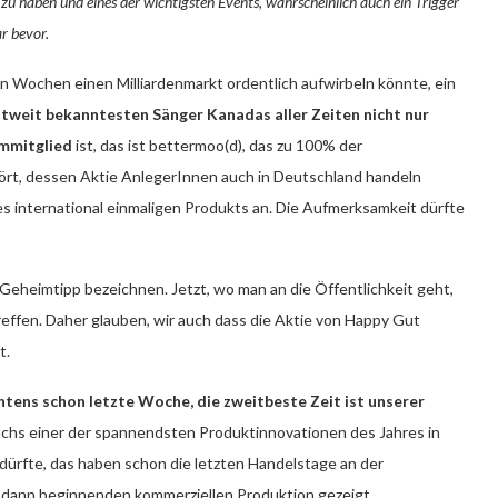
 zu haben und eines der wichtigsten Events, wahrscheinlich auch ein Trigger
ar bevor.
n Wochen einen Milliardenmarkt ordentlich aufwirbeln könnte, ein
ltweit bekanntesten Sänger Kanadas aller Zeiten nicht nur
ammitglied
ist, das ist bettermoo(d), das zu 100% der
rt, dessen Aktie AnlegerInnen auch in Deutschland handeln
 international einmaligen Produkts an. Die Aufmerksamkeit dürfte
Geheimtipp bezeichnen. Jetzt, wo man an die Öffentlichkeit geht,
reffen. Daher glauben, wir auch dass die Aktie von Happy Gut
t.
chtens schon letzte Woche, die zweitbeste Zeit ist unserer
unchs einer der spannendsten Produktinnovationen des Jahres in
ürfte, das haben schon die letzten Handelstage an der
 dann beginnenden kommerziellen Produktion gezeigt.