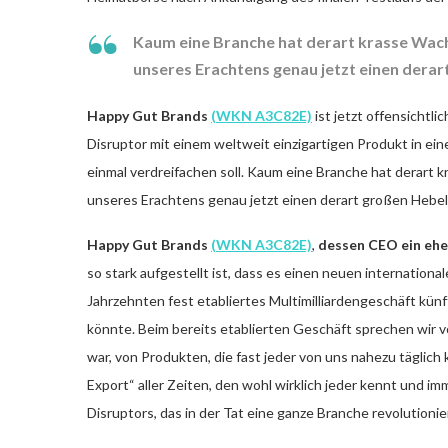
Kaum eine Branche hat derart krasse Wac
unseres Erachtens genau jetzt einen dera
Happy Gut Brands
(WKN A3C82E)
ist jetzt offensichtl
Disruptor mit einem weltweit einzigartigen Produkt in ei
einmal verdreifachen soll. Kaum eine Branche hat derar
unseres Erachtens genau jetzt einen derart großen Hebe
Happy Gut Brands
(WKN A3C82E)
,
dessen CEO ein eh
so stark aufgestellt ist, dass es einen neuen international
Jahrzehnten fest etabliertes Multimilliardengeschäft künf
könnte. Beim bereits etablierten Geschäft sprechen wir 
war, von Produkten, die fast jeder von uns nahezu täglich
Export“ aller Zeiten, den wohl wirklich jeder kennt und im
Disruptors, das in der Tat eine ganze Branche revolutioni