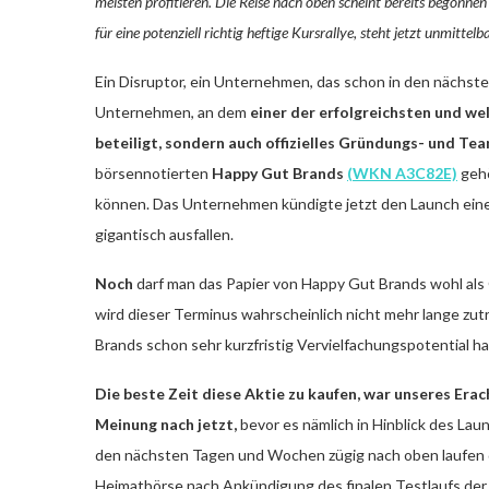
meisten profitieren. Die Reise nach oben scheint bereits begonnen
für eine potenziell richtig heftige Kursrallye, steht jetzt unmittelb
Ein Disruptor, ein Unternehmen, das schon in den nächste
Unternehmen, an dem
einer der erfolgreichsten und we
beteiligt, sondern auch offizielles Gründungs- und Te
börsennotierten
Happy Gut Brands
(WKN A3C82E)
gehö
können. Das Unternehmen kündigte jetzt den Launch eines
gigantisch ausfallen.
Noch
darf man das Papier von Happy Gut Brands wohl als 
wird dieser Terminus wahrscheinlich nicht mehr lange zut
Brands schon sehr kurzfristig Vervielfachungspotential ha
Die beste Zeit diese Aktie zu kaufen, war unseres Era
Meinung nach jetzt,
bevor es nämlich in Hinblick des La
den nächsten Tagen und Wochen zügig nach oben laufen d
Heimatbörse nach Ankündigung des finalen Testlaufs der