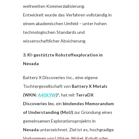
weltweiten Kommerzialisierung.
Entwickelt wurde das Verfahren vollständig in
einem akademischen Umfeld – unter hohen
technologischen Standards und
wissenschaftlicher Absicherung.
3. KI-gestützte Rohstoffexploration in
Nevada
Battery X Discoveries Inc., eine eigene
Tochtergesellschaft von
Battery X Metals
(WKN:
A40X9W
)*
, hat mit
TerraDX
Discoveries Inc.
ein
bindendes Memorandum
of Understanding (MoU)
zur Gründung eines
gemeinsamen Explorationsprojekts in
Nevada
unterzeichnet. Ziel ist es, hochgradige
Vorkommen von Lithium, Nickel, Kobalt oder