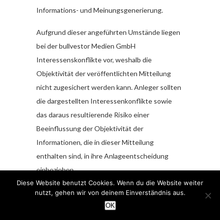
Informations- und Meinungsgenerierung.
Aufgrund dieser angeführten Umstände liegen
bei der bullvestor Medien GmbH
Interessenskonflikte vor, weshalb die
Objektivität der veröffentlichten Mitteilung
nicht zugesichert werden kann. Anleger sollten
die dargestellten Interessenkonflikte sowie
das daraus resultierende Risiko einer
Beeinflussung der Objektivität der
Informationen, die in dieser Mitteilung
enthalten sind, in ihre Anlageentscheidung
einbeziehen.
Diese Website benutzt Cookies. Wenn du die Website weiter
Diese Mitteilung enthält zukunftsgerichtete
nutzt, gehen wir von deinem Einverständnis aus.
Aussagen im Sinne der geltenden
OK
Wertpapiergesetze. Diese basieren auf