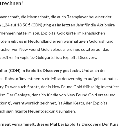
zu rechnen!
annschaft, die Mannschaft, die auch Teamplayer bei einer der
1,24 auf 13,50 $ (CDN) ging es im letzten Jahr für die Aktionäre
nehmen hatte im sog. Exploits-Goldgürtel im kanadischen
itdem gibt es in Neufundland einen wahrhaftigen Goldrush und
sucher von New Found Gold selbst allerdings setzten auf das
itzer im Exploits-Goldgürtel ist: Exploits Discovery.
llar (CDN) in Exploits Discovery gesteckt.
Und auch der
r mit Rohstoffinvestments ein Milliardenvermögen aufgebaut hat, ist
y. Es war auch Sprott, der in New Found Gold frühzeitig investiert
st. Der Geologe, der sich für die von New Found Gold erste und
ng“, verantwortlich zeichnet, ist Allan Keats, der Exploits
klich signifikante Neuentdeckung zu haben.
neut versammelt, dieses Mal bei Exploits Discovery.
Der Kurs