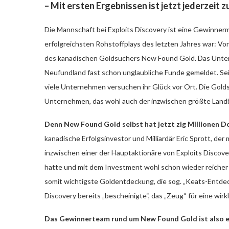
– Mit ersten Ergebnissen ist jetzt jederzeit 
Die Mannschaft bei Exploits Discovery ist eine Gewinnerm
erfolgreichsten Rohstoffplays des letzten Jahres war: Von 
des kanadischen Goldsuchers New Found Gold. Das Unter
Neufundland fast schon unglaubliche Funde gemeldet. Se
viele Unternehmen versuchen ihr Glück vor Ort. Die Gold
Unternehmen, das wohl auch der inzwischen größte Landbes
Denn New Found Gold selbst hat jetzt zig Millionen Do
kanadische Erfolgsinvestor und Milliardär Eric Sprott, de
inzwischen einer der Hauptaktionäre von Exploits Discover
hatte und mit dem Investment wohl schon wieder reicher i
somit wichtigste Goldentdeckung, die sog. „Keats-Entdecku
Discovery bereits „bescheinigte“, das „Zeug“ für eine wir
Das Gewinnerteam rund um New Found Gold ist also er