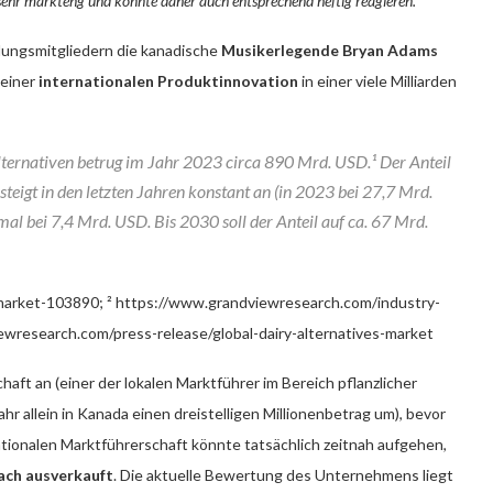
 sehr markteng und könnte daher auch entsprechend heftig reagieren.
ungsmitgliedern die kanadische
Musikerlegende Bryan Adams
 einer
internationalen Produktinnovation
in einer viele Milliarden
ernativen betrug im Jahr 2023 circa 890 Mrd. USD.¹ Der Anteil
teigt in den letzten Jahren konstant an (in 2023 bei 27,7 Mrd.
mal bei 7,4 Mrd. USD. Bis 2030 soll der Anteil auf ca. 67 Mrd.
market-103890; ² https://www.grandviewresearch.com/industry-
iewresearch.com/press-release/global-dairy-alternatives-market
ft an (einer der lokalen Marktführer im Bereich pflanzlicher
ahr allein in Kanada einen dreistelligen Millionenbetrag um), bevor
ationalen Marktführerschaft könnte tatsächlich zeitnah aufgehen,
ach ausverkauft
. Die aktuelle Bewertung des Unternehmens liegt