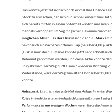
Das könnte jetzt tatsächlich noch einmal Ihre Chance sei
Stock zu erwischen, der sich nun schnell erneut zum Hot
sich bereits mitten in einem potenziell wirklich massiven 
mehr als verdoppelt. Im Sog möglicher Gewinnmitnahmen fo
möglichen Abschluss der Diskussion der 1-€-Marke
für
bevor auch ein nächstes offenes Gap (bei über 4,00 $, akt
„Diskussion“ der 1-€-Marke könnte jetzt sehr schnell auch 
Rebound genommen werden, und diese Aktie könnte dann se
Frühjahr war: Der Weg dürfte somit wieder in Richtung 2,5
Widerstände, wäre der Weg zum alten Hoch (über 12,00 €) 
könnte…
Aufgepasst:
Es ist nicht das erste Mal, dass AnlegerInnen bei die
Rallye im Frühjahr wurden Frühentschlossene mit gutem Timing te
Performance in nur wenigen Wochen
waren theoretisch möglic