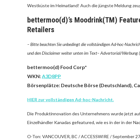
Westküste im Heimatland! Auch die jüngste Meldung zeugt
bettermoo(d)’s Moodrink(TM) Featur
Retailers
– Bitte beachten Sie unbedingt die vollständigen Ad-hoc-Nachrich
und den Disclaimer weiter unten im Text–
Advertorial/Werbung (
bettermoo(d) Food Corp*
WKN:
A3D8PP
Börsenplätze: Deutsche Börse (Deutschland), Ca
HIER zur vollständigen Ad-hoc-Nachricht.
Die Produktinnovation des Unternehmens wurde jetzt au
Einzelhändler Kanadas gefeatured, wie es in der in der N
O-Ton: VANCOUVER, BC / ACCESSWIRE / September 27, 20