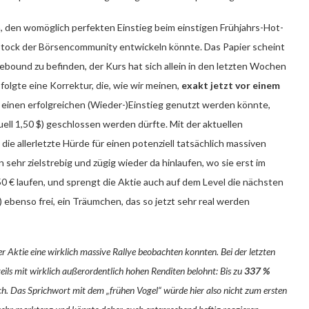
n, den womöglich perfekten Einstieg beim einstigen Frühjahrs-Hot-
 Stock der Börsencommunity entwickeln könnte. Das Papier scheint
Rebound zu befinden, der Kurs hat sich allein in den letzten Wochen
lgte eine Korrektur, die, wie wir meinen,
exakt jetzt vor einem
 einen erfolgreichen (Wieder-)Einstieg genutzt werden könnte,
uell 1,50 $) geschlossen werden dürfte. Mit der aktuellen
die allerletzte Hürde für einen potenziell tatsächlich massiven
hr zielstrebig und zügig wieder da hinlaufen, wo sie erst im
0 € laufen, und sprengt die Aktie auch auf dem Level die nächsten
ebenso frei, ein Träumchen, das so jetzt sehr real werden
ser Aktie eine wirklich massive Rallye beobachten konnten. Bei der letzten
ils mit wirklich außerordentlich hohen Renditen belohnt: Bis zu
337 %
h. Das Sprichwort mit dem „frühen Vogel“ würde hier also nicht zum ersten