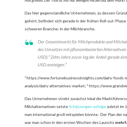
Mal greifen. Der Titel ist mit nur wenigen Aktien auf dem Markt
Das hier gegenständliche Unternehmen, zu dessen Gründ
gehört, befindet sich gerade in der frühen Roll-out-Phase
schweren Branche: in der Milchbranche.
Der Gesamtmarkt für Milchprodukte und Milchalt
des Umsatzes mit pflanzenbasierten Alternativen s
USD).² Zehn Jahre zuvor lag der Anteil gerade ein
USD ansteigen.³
¹ https://www.fortunebusinessinsights.com/dairy-foods-
analysis/dairy-alternatives-market; ³ https://www.grandv
Das Unternehmen strebt zunächst lokal die Marktführerscha
Milchalternativen setzte
Schätzungen zufolge
zuletzt im J
man international groß mitspielen könnte. Der Plan der n
war man schon in den ersten Wochen des Launchs
mehrf