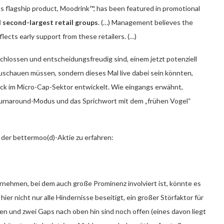
 its flagship product, Moodrink™, has been featured in promotional
 second-largest retail groups
. (…) Management believes the
ects early support from these retailers. (…)
schlossen und entscheidungsfreudig sind, einem jetzt potenziell
zuschauen müssen, sondern dieses Mal live dabei sein könnten,
ck im Micro-Cap-Sektor entwickelt. Wie eingangs erwähnt,
Turnaround-Modus und das Sprichwort mit dem „frühen Vogel“
 der bettermoo(d)-Aktie zu erfahren:
rnehmen, bei dem auch große Prominenz involviert ist, könnte es
ier nicht nur alle Hindernisse beseitigt, ein großer Störfaktor für
en und zwei Gaps nach oben hin sind noch offen (eines davon liegt