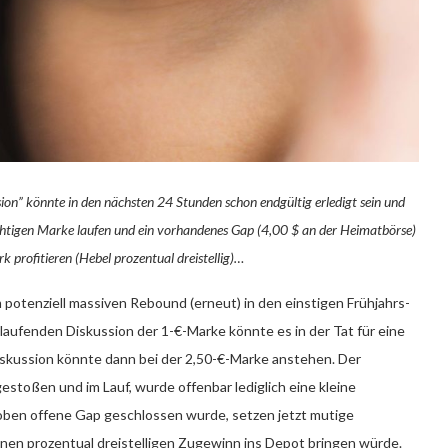
ssion” könnte in den nächsten 24 Stunden schon endgültig erledigt sein und
ichtigen Marke laufen und ein vorhandenes Gap (4,00 $ an der Heimatbörse)
 profitieren (Hebel prozentual dreistellig)…
m potenziell massiven Rebound (erneut) in den einstigen Frühjahrs-
laufenden Diskussion der 1-€-Marke könnte es in der Tat für eine
iskussion könnte dann bei der 2,50-€-Marke anstehen. Der
stoßen und im Lauf, wurde offenbar lediglich eine kleine
oben offene Gap geschlossen wurde, setzen jetzt mutige
einen prozentual dreistelligen Zugewinn ins Depot bringen würde.