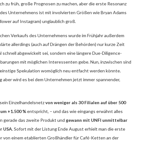
noch zu früh, große Prognosen zu machen, aber die erste Resonanz
te des Unternehmens ist mit involvierten Größen wie Bryan Adams
ollower auf Instagram) unglaublich groß.
öglichen Verkaufs des Unternehmens wurde im Frühjahr außerdem
rte allerdings (auch auf Drängen der Behörden) nur kurze Zeit
al schnell abgewickelt sei, sondern eine längere Due-Diligence-
einbarungen mit möglichen Interessenten gebe. Nun, inzwischen sind
 einstige Spekulation womöglich neu entfacht werden könnte.
tig aber wird es bei dem Unternehmen jetzt immer spannender,
sein Einzelhandelsnetz
von weniger als 30 Filialen auf über 500
 um +1.500 %
entspricht, – und das wie eingangs erwähnt alles
man gerade das zweite Produkt und
gewann mit UNFI unmittelbar
er USA
. Sofort mit der Listung Ende August erhielt man die erste
 von einem etablierten Großhändler für Café-Ketten an der