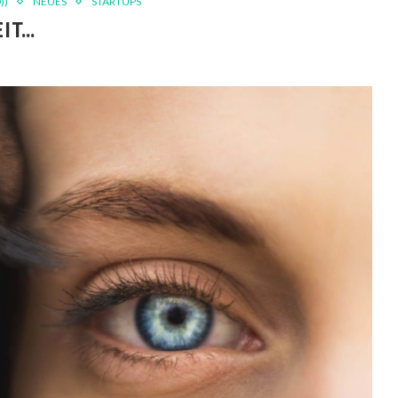
))
NEUES
STARTUPS
EIT…