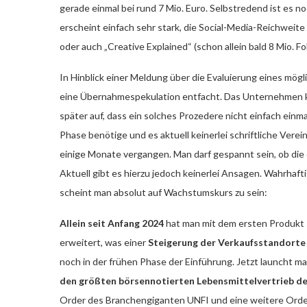
gerade einmal bei rund 7 Mio. Euro. Selbstredend ist es 
erscheint einfach sehr stark, die Social-Media-Reichwei
oder auch „Creative Explained“ (schon allein bald 8 Mio. F
In Hinblick einer Meldung über die Evaluierung eines m
eine Übernahmespekulation entfacht. Das Unternehmen klä
später auf, dass ein solches Prozedere nicht einfach einm
Phase benötige und es aktuell keinerlei schriftliche Ver
einige Monate vergangen. Man darf gespannt sein, ob die
Aktuell gibt es hierzu jedoch keinerlei Ansagen. Wahrhaf
scheint man absolut auf Wachstumskurs zu sein:
Allein seit Anfang 2024
hat man mit dem ersten Produkt 
erweitert, was einer
Steigerung der Verkaufsstandorte
noch in der frühen Phase der Einführung. Jetzt launcht 
den größten börsennotierten Lebensmittelvertrieb d
Order des Branchengiganten UNFI und eine weitere Order