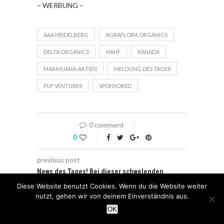
– WERBUNG –
AAA HEIDELBERG
AGRAFLORA ORGANICS
DELTA ORGANICS
HANF
KANADA
MARIHUANA-AKTIEN
MELDUNG DES TAGES
PUF VENTURES
SPONSORED
0 comment
0
previous post
News des Tages! Bei dieser schwelenden
„Kursgranate“ heizt sich die Situation weiter
Diese Website benutzt Cookies. Wenn du die Website weiter
an!
nutzt, gehen wir von deinem Einverständnis aus.
next post
OK
Eilmeldung: Volltreffer für…