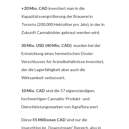
+20 Mio. CAD
investiert man in die
Kapazitätsvergrößerung der Brauerei in
Toronto (200.000 Hektoliter pro Jahr), in der in
Zukunft Cannabisbier gebraut werden wird.
30 Mio. USD (40 Mio. CAD)
wurden bei der
Entwicklung eines hermetischen Dosier-
Verschlusses für Arzneibehältnisse investiert,
der die Lagerfähigkeit aber auch die
Wirksamkeit verbessert.
10 Mio. CAD
sind die 57 eigenständigen,
hochwertigen Cannabis-Produkt- und
Dienstleistungsmarken von Agraflora wert
Diese 8
5 Millionen CAD
sind nur die
Investition im „Downstream“-Bereich, also in