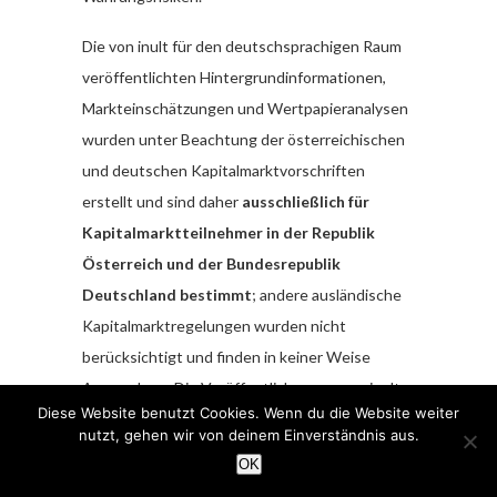
Die von inult für den deutschsprachigen Raum
veröffentlichten Hintergrundinformationen,
Markteinschätzungen und Wertpapieranalysen
wurden unter Beachtung der österreichischen
und deutschen Kapitalmarktvorschriften
erstellt und sind daher
ausschließlich für
Kapitalmarktteilnehmer in der Republik
Österreich und der Bundesrepublik
Deutschland bestimmt
; andere ausländische
Kapitalmarktregelungen wurden nicht
berücksichtigt und finden in keiner Weise
Anwendung. Die Veröffentlichungen von inult
Diese Website benutzt Cookies. Wenn du die Website weiter
dienen ausschließlich zu Informationszwecken
nutzt, gehen wir von deinem Einverständnis aus.
und stellen ausdrücklich keine Finanzanalyse
OK
dar, sondern sind Promotiontexte rein