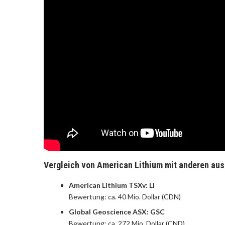
Vergleich von American Lithium mit anderen au
American Lithium TSXv: LI
Bewertung: ca. 40 Mio. Dollar (CDN)
Global Geoscience ASX: GSC
Bewertung: ca. 272 Mio. Dollar (CND)