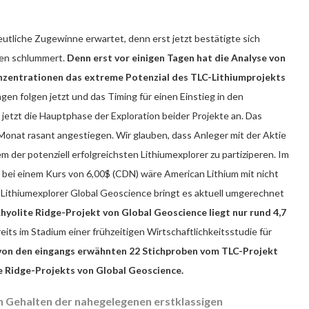
tliche Zugewinne erwartet, denn erst jetzt bestätigte sich
men schlummert.
Denn erst vor einigen Tagen
hat die Analyse von
nzentrationen das extreme Potenzial des TLC-Lithiumprojekts
gen folgen jetzt und das Timing für einen Einstieg in den
 jetzt die Hauptphase der Exploration beider Projekte an. Das
 Monat rasant angestiegen. Wir glauben, dass Anleger mit der Aktie
m der potenziell erfolgreichsten Lithiumexplorer zu partiziperen. Im
st bei einem Kurs von 6,00$ (CDN) wäre American Lithium mit nicht
e Lithiumexplorer Global Geoscience bringt es aktuell umgerechnet
hyolite Ridge-Projekt von Global Geoscience liegt nur rund 4,7
eits im Stadium einer frühzeitigen Wirtschaftlichkeitsstudie für
von den eingangs erwähnten 22 Stichproben vom TLC-Projekt
 Ridge-Projekts von Global Geoscience.
n Gehalten der nahegelegenen erstklassigen