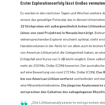
Erster Explorationserfolg lässt Großes vermuten
Es werden in den nächsten Tagen und Wochen weitere deu
erneut das gewaltige Potenzial, das in diesem Unterneh
22 Stichproben mit außergewöhnlich hohen Lithiumko
(eines von zwei Projekten) in Nevada bestätigt.
Bohrun
vielversprechenden Explorer erscheint optimal, steht erst
Handelsvolumen in der Aktie ist vor allem auch im letzten
von American Lithium jetzt die Gelegenheit haben, an eine
Erfolgsfall sind Kurse von 5-6$ leicht möglich. Denn selb
mehr als 250 Mio. Dollar (CDN) bewertet. Der australisch
auf eine Bewertung von rund 272 Mio. Dollar (CDN).
Das R
km von American Lithium entfernt
und befindet sich ber
eine Mineninbetriebnahme.
Die jüngsten Analysewerte 
entsprechen den Gehalten des nahegelegenen Rhyolite
„Die Lithiumanalysewerte entsprechen de