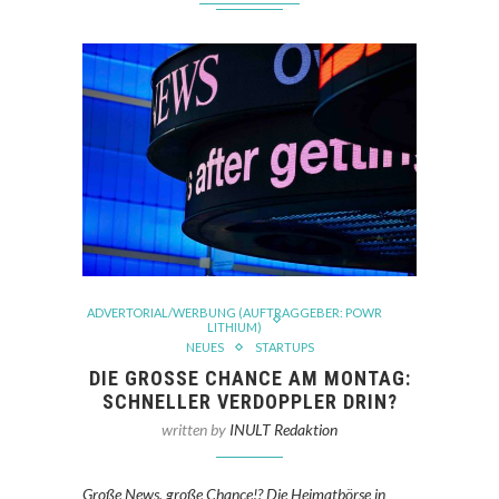
ADVERTORIAL/WERBUNG (AUFTRAGGEBER: POWR
LITHIUM)
NEUES
STARTUPS
DIE GROSSE CHANCE AM MONTAG: S
CHNELLER VERDOPPLER DRIN?
written by
INULT Redaktion
Große News, große Chance!? Die Heimatbörse in