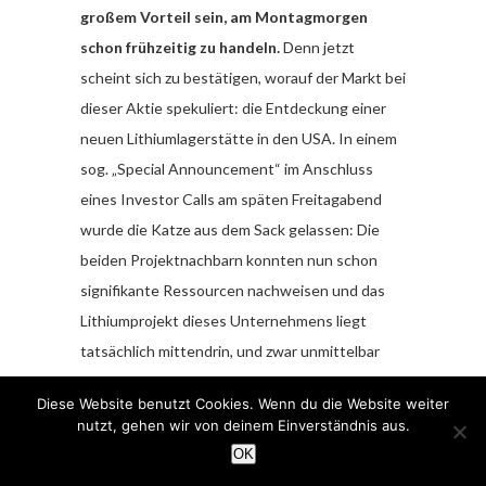
großem Vorteil sein, am Montagmorgen
schon frühzeitig zu handeln.
Denn jetzt
scheint sich zu bestätigen, worauf der Markt bei
dieser Aktie spekuliert: die Entdeckung einer
neuen Lithiumlagerstätte in den USA. In einem
sog. „Special Announcement“ im Anschluss
eines Investor Calls am späten Freitagabend
wurde die Katze aus dem Sack gelassen: Die
beiden Projektnachbarn konnten nun schon
signifikante Ressourcen nachweisen und das
Lithiumprojekt dieses Unternehmens liegt
tatsächlich mittendrin, und zwar unmittelbar
benachbart. Jetzt hat man gebohrt und die
Diese Website benutzt Cookies. Wenn du die Website weiter
Werte sehen genauso vielversprechend aus
nutzt, gehen wir von deinem Einverständnis aus.
wie die der Nachbarn, die der Markt teils schon
OK
mit zig hundert Millionen Dollar bewertet hat,