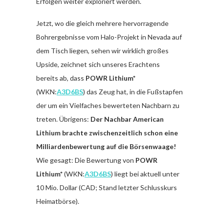
Erfolgen weiter exploriert werden.
Jetzt, wo die gleich mehrere hervorragende
Bohrergebnisse vom Halo-Projekt in Nevada auf
dem Tisch liegen, sehen wir wirklich großes
Upside, zeichnet sich unseres Erachtens
bereits ab, dass
POWR Lithium*
(WKN:
A3D6BS
) das Zeug hat, in die Fußstapfen
der um ein Vielfaches bewerteten Nachbarn zu
treten. Übrigens:
Der Nachbar American
Lithium brachte zwischenzeitlich schon eine
Milliardenbewertung auf die Börsenwaage!
Wie gesagt: Die Bewertung von
POWR
Lithium*
(WKN:
A3D6BS
) liegt bei aktuell unter
10 Mio. Dollar (CAD; Stand letzter Schlusskurs
Heimatbörse).