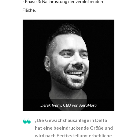
∙ Phase 3: Nachrüstung der verbleibenden
Fläche.
Derek Ivany, CEO von AgraFlora
„Die Gewächshausanlage in Delta
hat eine beeindruckende Größe und
wird nach Fertigstellung erhebliche