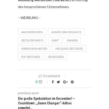
des besprochenen Unternehmen.
– WERBUNG –
AAA HEIDELBERG
AGRAFLORA ORGANICS
DELTA ORGANICS
HANF
KANADA
MARIHUANA-AKTIEN
MELDUNG DES TAGES
PUF VENTURES
SPONSORED
0 comment
0
previous post
Die große Spekulation im Dezember! –
Countdown: „Game Changer“-Adhoc
erwartet…