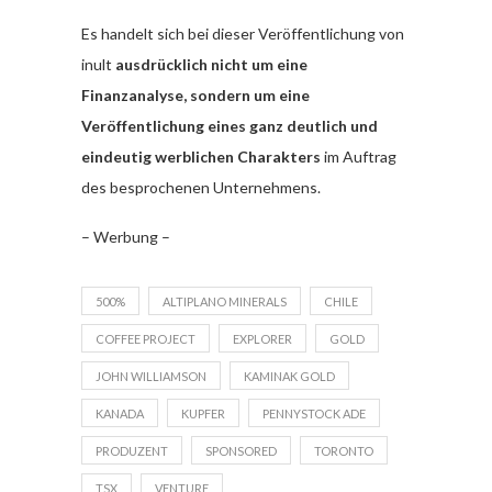
Es handelt sich bei dieser Veröffentlichung von
inult
ausdrücklich nicht um eine
Finanzanalyse, sondern um eine
Veröffentlichung eines ganz deutlich und
eindeutig werblichen Charakters
im Auftrag
des besprochenen Unternehmens.
– Werbung –
500%
ALTIPLANO MINERALS
CHILE
COFFEE PROJECT
EXPLORER
GOLD
JOHN WILLIAMSON
KAMINAK GOLD
KANADA
KUPFER
PENNYSTOCK ADE
PRODUZENT
SPONSORED
TORONTO
TSX
VENTURE