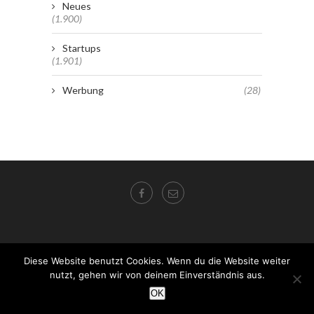
Neues
(1.900)
Startups
(1.901)
Werbung
(28)
Diese Website benutzt Cookies. Wenn du die Website weiter
nutzt, gehen wir von deinem Einverständnis aus.
OK