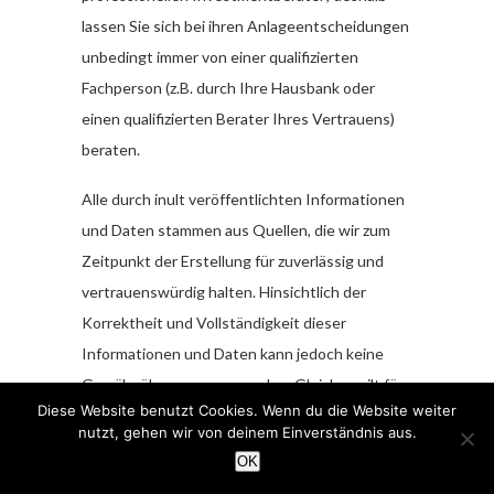
lassen Sie sich bei ihren Anlageentscheidungen
unbedingt immer von einer qualifizierten
Fachperson (z.B. durch Ihre Hausbank oder
einen qualifizierten Berater Ihres Vertrauens)
beraten.
Alle durch inult veröffentlichten Informationen
und Daten stammen aus Quellen, die wir zum
Zeitpunkt der Erstellung für zuverlässig und
vertrauenswürdig halten. Hinsichtlich der
Korrektheit und Vollständigkeit dieser
Informationen und Daten kann jedoch keine
Gewähr übernommen werden. Gleiches gilt für
Diese Website benutzt Cookies. Wenn du die Website weiter
die in den Analysen und Markteinschätzungen
nutzt, gehen wir von deinem Einverständnis aus.
von inult enthaltenen Wertungen und
OK
Aussagen; diese wurden mit der gebotenen