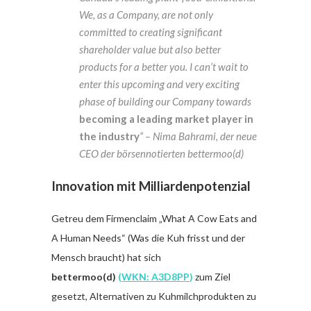
We, as a Company, are not only
committed to creating significant
shareholder value but also better
products for a better you. I can’t wait to
enter this upcoming and very exciting
phase of building our Company towards
becoming a leading market player in
the industry
“ – Nima Bahrami, der neue
CEO der börsennotierten bettermoo(d)
Innovation mit Milliardenpotenzial
Getreu dem Firmenclaim „What A Cow Eats and
A Human Needs“ (Was die Kuh frisst und der
Mensch braucht) hat sich
bettermoo(d)
(
WKN: A3D8PP
)
zum Ziel
gesetzt, Alternativen zu Kuhmilchprodukten zu