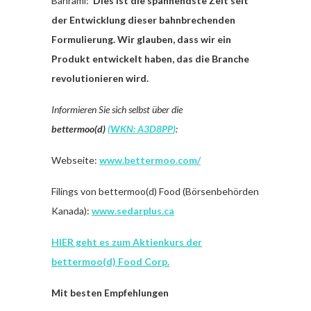
Bahrami:“
Dies ist die spannendste Zeit seit
der Entwicklung dieser bahnbrechenden
Formulierung. Wir glauben, dass wir ein
Produkt entwickelt haben, das die Branche
revolutionieren wird.
Informieren Sie sich selbst über die
bettermoo(d)
(
WKN: A3D8PP
)
:
Webseite:
www.bettermoo.com/
Filings von bettermoo(d) Food (Börsenbehörden
Kanada):
www.sedarplus.ca
HIER geht es zum Aktienkurs der
bettermoo(d) Food Corp.
Mit besten Empfehlungen