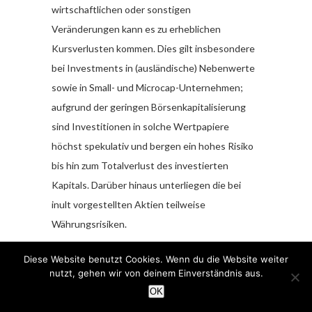
wirtschaftlichen oder sonstigen
Veränderungen kann es zu erheblichen
Kursverlusten kommen. Dies gilt insbesondere
bei Investments in (ausländische) Nebenwerte
sowie in Small- und Microcap-Unternehmen;
aufgrund der geringen Börsenkapitalisierung
sind Investitionen in solche Wertpapiere
höchst spekulativ und bergen ein hohes Risiko
bis hin zum Totalverlust des investierten
Kapitals. Darüber hinaus unterliegen die bei
inult vorgestellten Aktien teilweise
Währungsrisiken.
Die von inult für den deutschsprachigen Raum
Diese Website benutzt Cookies. Wenn du die Website weiter
nutzt, gehen wir von deinem Einverständnis aus.
veröffentlichten Hintergrundinformationen,
OK
Markteinschätzungen und Wertpapieranalysen