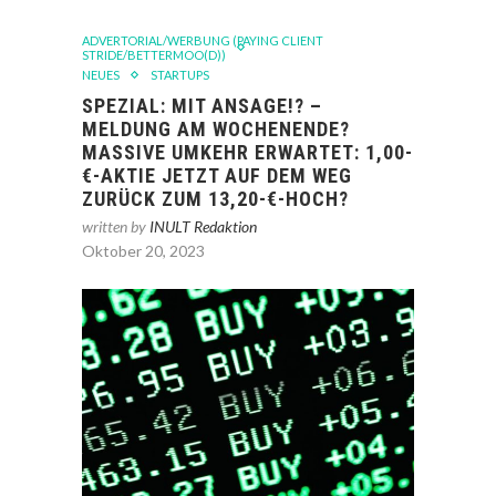
ADVERTORIAL/WERBUNG (PAYING CLIENT
STRIDE/BETTERMOO(D))
NEUES
STARTUPS
SPEZIAL: MIT ANSAGE!? –
MELDUNG AM WOCHENENDE?
MASSIVE UMKEHR ERWARTET: 1,00-
€-AKTIE JETZT AUF DEM WEG
ZURÜCK ZUM 13,20-€-HOCH?
written by
INULT Redaktion
Oktober 20, 2023