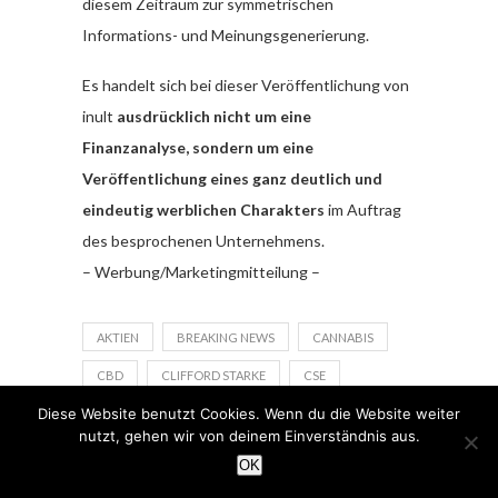
diesem Zeitraum zur symmetrischen
Informations- und Meinungsgenerierung.
Es handelt sich bei dieser Veröffentlichung von
inult
ausdrücklich nicht um eine
Finanzanalyse, sondern um eine
Veröffentlichung eines ganz deutlich und
eindeutig werblichen Charakters
im Auftrag
des besprochenen Unternehmens.
– Werbung/Marketingmitteilung –
AKTIEN
BREAKING NEWS
CANNABIS
CBD
CLIFFORD STARKE
CSE
Diese Website benutzt Cookies. Wenn du die Website weiter
FIRST CLASS CBD
KANADA
nutzt, gehen wir von deinem Einverständnis aus.
KOLUMBIEN
MICROCAP
OK
MILLIONENUMSÄTZE
MOTA VENTURES