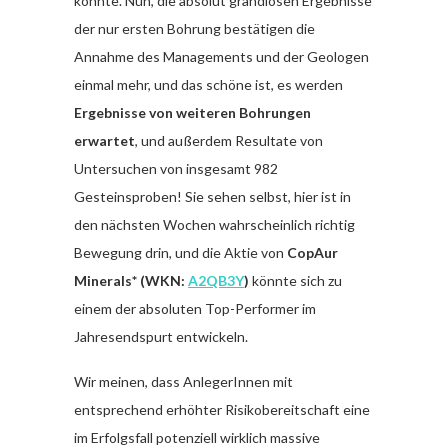
könnte. Nun, die absolut grandiosen Ergebnisse
der nur ersten Bohrung bestätigen die
Annahme des Managements und der Geologen
einmal mehr, und das schöne ist, es werden
Ergebnisse von weiteren Bohrungen
erwartet
, und außerdem Resultate von
Untersuchen von insgesamt 982
Gesteinsproben! Sie sehen selbst, hier ist in
den nächsten Wochen wahrscheinlich richtig
Bewegung drin, und die Aktie von
CopAur
Minerals*
(WKN:
A2QB3Y
)
könnte sich zu
einem der absoluten Top-Performer im
Jahresendspurt entwickeln.
Wir meinen, dass AnlegerInnen mit
entsprechend erhöhter Risikobereitschaft eine
im Erfolgsfall potenziell wirklich massive