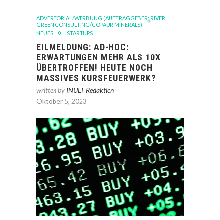
ADVERTORIAL/WERBUNG (AUFTRAGGEBER: RIVER
GREEN CONSULTING/COPAUR MINERALS)
NEUES
STARTUPS
EILMELDUNG: AD-HOC:
ERWARTUNGEN MEHR ALS 10X
ÜBERTROFFEN! HEUTE NOCH
MASSIVES KURSFEUERWERK?
written by
INULT Redaktion
Oktober 5, 2023