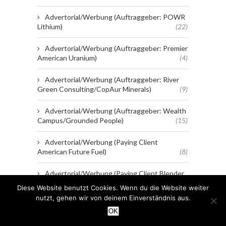
Advertorial/Werbung (Auftraggeber: POWR
Lithium)
(22)
Advertorial/Werbung (Auftraggeber: Premier
American Uranium)
(4)
Advertorial/Werbung (Auftraggeber: River
Green Consulting/CopAur Minerals)
(9)
Advertorial/Werbung (Auftraggeber: Wealth
Campus/Grounded People)
(15)
Advertorial/Werbung (Paying Client
American Future Fuel)
(8)
Advertorial/Werbung (Paying Client Blender
Bites)
(21)
Diese Website benutzt Cookies. Wenn du die Website weiter
nutzt, gehen wir von deinem Einverständnis aus.
Advertorial/Werbung (Paying Client Blender
OK
Bites)
(1)