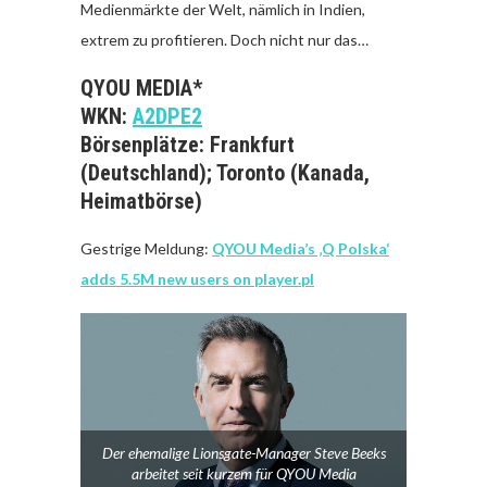
Medienmärkte der Welt, nämlich in Indien,
extrem zu profitieren. Doch nicht nur das…
QYOU MEDIA*
WKN:
A2DPE2
Börsenplätze: Frankfurt
(Deutschland); Toronto (Kanada,
Heimatbörse)
Gestrige Meldung:
QYOU Media’s ‚Q Polska‘
adds 5.5M new users on player.pl
Der ehemalige Lionsgate-Manager Steve Beeks
arbeitet seit kurzem für QYOU Media