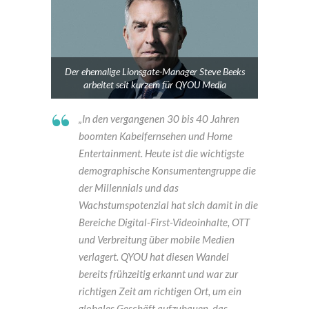
Der ehemalige Lionsgate-Manager Steve Beeks
arbeitet seit kurzem für QYOU Media
„In den vergangenen 30 bis 40 Jahren
boomten Kabelfernsehen und Home
Entertainment. Heute ist die wichtigste
demographische Konsumentengruppe die
der Millennials und das
Wachstumspotenzial hat sich damit in die
Bereiche Digital-First-Videoinhalte, OTT
und Verbreitung über mobile Medien
verlagert. QYOU hat diesen Wandel
bereits frühzeitig erkannt und war zur
richtigen Zeit am richtigen Ort, um ein
globales Geschäft aufzubauen, das