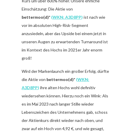
Kurs um über 600% höher. Unsere ehrliche
Einschätzung: Die Aktie von
bettermoo(d)*
(
WKN: A3D8PP
)
ist nach wie
vor im absoluten High-Risk-Segment
anzusiedeln, aber das Upside bei einem jetzt in
unseren Augen zu erwartenden Turnaround ist
im Kontext des Hochs im 2021er Jahr enorm
groß!
Wird der Markenlaunch ein großer Erfolg, dürfte
die Aktie von
bettermoo(d)*
(
WKN:
A3D8PP
)
ihre alten Hochs wohl definitiv
wiedersehen können. Hierzu noch ein Wink: Als
es im Mai 2023 nach langer Stille wieder
Lebenszeichen des Unternehmens gab, schoss
der Aktienkurs direkt wieder nach oben, und
zwar auf ein Hoch von 4,92 €, und wie gesagt,