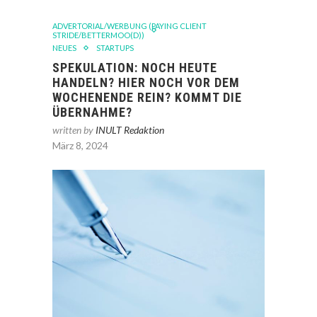
ADVERTORIAL/WERBUNG (PAYING CLIENT
STRIDE/BETTERMOO(D))
NEUES
STARTUPS
SPEKULATION: NOCH HEUTE
HANDELN? HIER NOCH VOR DEM
WOCHENENDE REIN? KOMMT DIE
ÜBERNAHME?
written by
INULT Redaktion
März 8, 2024