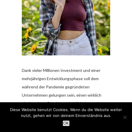
Dank vieler Millionen Investment und einer
mehrjährigen Entwicklungsphase soll dem
während der Pandemie gegründeten
Unternehmen gelungen sein, einen wirklich
einzigartigen Geschmack in Milchalternativen zu
Diese Website benutzt Cookies. Wenn du die Website weiter
erzeugen, der schon bei der Präsentation auf
nutzt, gehen wir von deinem Einverständnis aus.
einer großen Fachmesse das Publikum absolut
OK
überzeugt haben soll. Wir glauben, dass in den