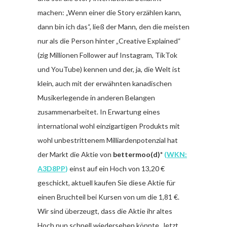
machen: „Wenn einer die Story erzählen kann,
dann bin ich das“, ließ der Mann, den die meisten
nur als die Person hinter „Creative Explained“
(zig Millionen Follower auf Instagram, TikTok
und YouTube) kennen und der, ja, die Welt ist
klein, auch mit der erwähnten kanadischen
Musikerlegende in anderen Belangen
zusammenarbeitet. In Erwartung eines
international wohl einzigartigen Produkts mit
wohl unbestrittenem Milliardenpotenzial hat
der Markt die Aktie von
bettermoo(d)*
(
WKN:
A3D8PP
)
einst auf ein Hoch von 13,20 €
geschickt, aktuell kaufen Sie diese Aktie für
einen Bruchteil bei Kursen von um die 1,81 €.
Wir sind überzeugt, dass die Aktie ihr altes
Hoch nun schnell wiedersehen könnte. Jetzt