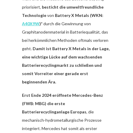
priorisiert,
besticht die umweltfreundliche
Technologie
von
Battery X Metals (WKN:
A40X9W
)*
durch die Gewinnung von
Graphitanodenmaterial in Batteriequalität, das
bei
herkömmlichen Methoden oftmals verloren
geht.
Damit ist Battery X Metals in der Lage,
eine wichtige Lücke auf dem wachsenden
Batterierecyclingmarkt zu schließen und
somit Vorreiter einer gerade erst
beginnenden Ära.
Erst Ende 2024 eröffnete Mercedes-Benz
(FWB: MBG) die erste
Batterierecyclinganlage Europas
, die
mechanisch-hydrometallurgische Prozesse
integriert. Mercedes hat somit als erster