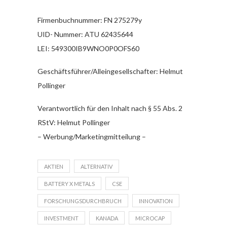
Firmenbuchnummer: FN 275279y
UID- Nummer: ATU 62435644
LEI: 549300IB9WNO0P0OFS60
Geschäftsführer/Alleingesellschafter: Helmut
Pollinger
Verantwortlich für den Inhalt nach § 55 Abs. 2
RStV: Helmut Pollinger
– Werbung/Marketingmitteilung –
AKTIEN
ALTERNATIV
BATTERY X METALS
CSE
FORSCHUNGSDURCHBRUCH
INNOVATION
INVESTMENT
KANADA
MICROCAP