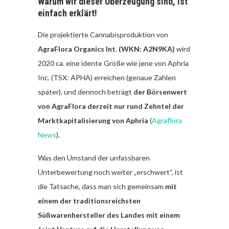
Warum wir dieser Überzeugung sind, ist
einfach erklärt!
Die projektierte Cannabisproduktion von
AgraFlora Organics Int. (WKN: A2N9KA)
wird
2020 ca. eine idente Größe wie jene von Aphria
Inc. (TSX: APHA) erreichen (genaue Zahlen
später), und dennoch beträgt
der Börsenwert
von AgraFlora derzeit nur rund Zehntel der
Marktkapitalisierung von Aphria
(
Agraflora
News
).
Was den Umstand der unfassbaren
Unterbewertung noch weiter „erschwert“, ist
die Tatsache, dass man sich gemeinsam
mit
einem der traditionsreichsten
Süßwarenhersteller des Landes mit einem