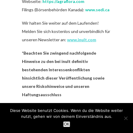
Webseite:
https://agraflora.com
Filings (Börsenbehörden Kanada):
www.sedi.ca
Wir halten Sie weiter auf dem Laufenden!
Melden Sie sich kostenlos und unverbindlich für
unseren Newsletter an:
www.inult.com
*Beachten Sie zwingend nachfolgende
Hinweise zu den bei inult definitiv
bestehenden Interessenkonflikten
hinsichtlich dieser Veröffentlichung sowie
unsere Riskohinweise und unseren
Haftungsausschluss
Risikohinweise und Haftungsausschluss
Diese Website benutzt Cookies. Wenn du die Website weiter
nutzt, gehen wir von deinem Einverständnis aus.
Wir weisen ausdrücklich darauf hin, dass wir
OK
keine Haftung für die Inhalte externer