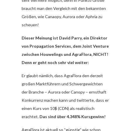
sehr viel mehr möglich, denn in Punkto Größe
braucht man den Vergleich mit den bekannten
Größen, wie Canaopy, Aurora oder Aphria zu
scheuen!
Dieser Meinung ist David Parry, ein Direktor
von Propagation Services, dem Joint Venture
zwischen Houwelings und AgraFlora, NICHT!
Denn er geht noch sehr viel weiter:
Er glaubt nämlich, dass AgraFlora den derzeit
großen Marktführern und Schwergewichten
der Branche – Aurora oder Canopy – ernsthaft
Konkurrenz machen kann und twitterte, dass er
einen Kurs von 10$ (CDN) als realistisch
erachtet.
Das sind über 4.348% Kursgewinn!
AgraFlora ist aktuell so “günstig” wie schon