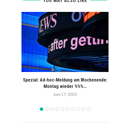
YOU MAY ALSO LIKE
Spezial: Ad-hoc-Meldung am Wochenende:
Sonder
Montag wieder %%%...
Juni 17, 2023