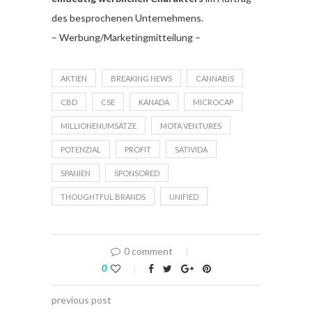
des besprochenen Unternehmens.
– Werbung/Marketingmitteilung –
AKTIEN
BREAKING NEWS
CANNABIS
CBD
CSE
KANADA
MICROCAP
MILLIONENUMSÄTZE
MOTA VENTURES
POTENZIAL
PROFIT
SATIVIDA
SPANIEN
SPONSORED
THOUGHTFUL BRANDS
UNIFIED
0 comment
0
previous post