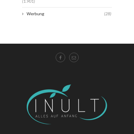
(1.901)
Werbung
(28)