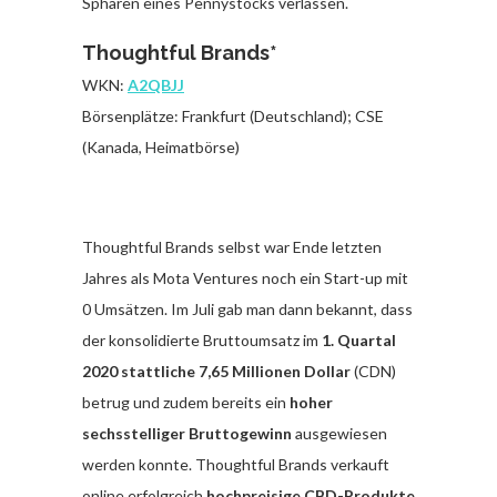
Sphären eines Pennystocks verlassen.
Thoughtful Brands*
WKN:
A2QBJJ
Börsenplätze: Frankfurt (Deutschland); CSE
(Kanada, Heimatbörse)
Thoughtful Brands selbst war Ende letzten
Jahres als Mota Ventures noch ein Start-up mit
0 Umsätzen. Im Juli gab man dann bekannt, dass
der konsolidierte Bruttoumsatz im
1. Quartal
2020 stattliche 7,65 Millionen Dollar
(CDN)
betrug und zudem bereits ein
hoher
sechsstelliger Bruttogewinn
ausgewiesen
werden konnte. Thoughtful Brands verkauft
online erfolgreich
hochpreisige CBD-Produkte