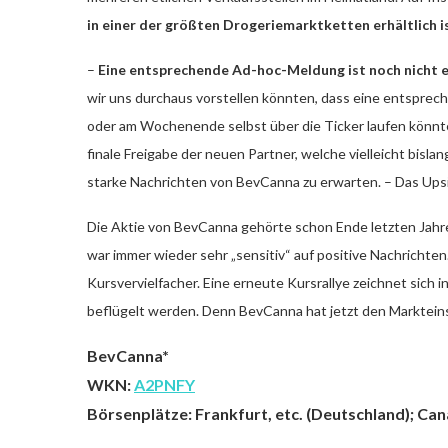
in einer der größten Drogeriemarktketten erhältlich i
–
Eine entsprechende Ad-hoc-Meldung ist noch nicht 
wir uns durchaus vorstellen könnten, dass eine entspre
oder am Wochenende selbst über die Ticker laufen könnt
finale Freigabe der neuen Partner, welche vielleicht bislan
starke Nachrichten von BevCanna zu erwarten. – Das Ups
Die Aktie von BevCanna gehörte schon Ende letzten Jahre
war immer wieder sehr „sensitiv“ auf positive Nachrichten
Kursvervielfacher. Eine erneute Kursrallye zeichnet sich
beflügelt werden. Denn BevCanna hat jetzt den Marktein
BevCanna*
WKN:
A2PNFY
Börsenplätze: Frankfurt, etc. (Deutschland); Ca