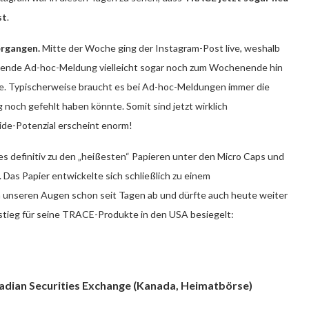
st
.
ergangen.
Mitte der Woche ging der Instagram-Post live, weshalb
chende Ad-hoc-Meldung vielleicht sogar noch zum Wochenende hin
e. Typischerweise braucht es bei Ad-hoc-Meldungen immer die
g noch gefehlt haben könnte. Somit sind jetzt wirklich
ide-Potenzial erscheint enorm!
s definitiv zu den „heißesten“ Papieren unter den Micro Caps und
. Das Papier entwickelte sich schließlich zu einem
 in unseren Augen schon seit Tagen ab und dürfte auch heute weiter
stieg für seine TRACE-Produkte in den USA besiegelt:
nadian Securities Exchange (Kanada, Heimatbörse)