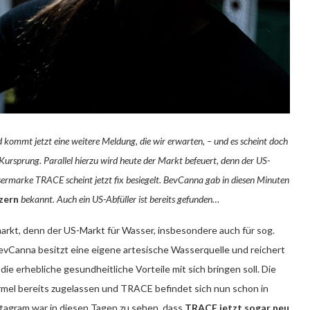
d kommt jetzt eine weitere Meldung, die wir erwarten, – und es scheint doch
 Kursprung. Parallel hierzu wird heute der Markt befeuert, denn der US-
ermarke TRACE scheint jetzt fix besiegelt. BevCanna gab in diesen Minuten
zern
bekannt. Auch ein US-Abfüller ist bereits gefunden…
arkt, denn der US-Markt für Wasser, insbesondere auch für sog.
BevCanna besitzt eine eigene artesische Wasserquelle und reichert
die erhebliche gesundheitliche Vorteile mit sich bringen soll. Die
mel bereits zugelassen und TRACE befindet sich nun schon in
stagram war in diesen Tagen zu sehen, dass
TRACE jetzt sogar neu