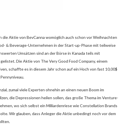
ch die Aktie von BevCanna womöglich auch schon vor Weihnachten
od- & Beverage-Unternehmen in der Start-up-Phase mit teilweise
swerten Umsätzen sind an der Börse in Kanada teils mit
) gelistet. Die Aktie von The Very Good Food Company, einem
en, schaffte es in diesem Jahr schon auf ein Hoch von fast 10,00$
 Pennyniveau.
zial, zumal viele Experten ohnehin an einen neuen Boom im
ilzen, die Depressionen heilen sollen, das große Thema im Venture-
hmen, wo sich selbst ein Milliardenriese wie Constellation Brands
lte. Wir glauben, dass Anleger die Aktie unbedingt noch vor dem
llten.