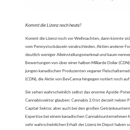
Kommt die Lizenz noch heute?
Kommt die Lizenz noch vor Weihnachten, dann könnte si
vom Pennystockdasein verabschieden. Aktien anderer Fo
deutlich weniger Alleinstellungsmerkmal und kaum nennen
Bewertungen von über einer halben Milliarde Dollar (CDN
jungen kanadischen Produzenten veganer Fleischalternativ
(CDN), die Aktie von BevCanna hingegen notiert noch auf
Sie sehen wahrscheinlich selbst das enorme Apside-Poten
Cannabissektor glauben: Cannabis 2.0 ist derzeit neben P
Capital-Sektor, aber auch bei den großen Getränkeunterne
Expertise bei einem kanadischen Cannabisunternehmen ho
sehr wahrscheinlichen Erhalt der Lizenz im Depot haben so