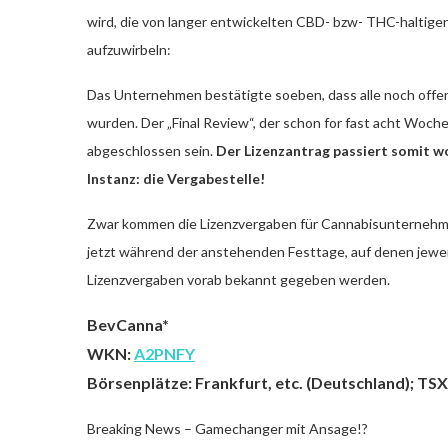
wird, die von langer entwickelten CBD- bzw- THC-haltige
aufzuwirbeln:
Das Unternehmen bestätigte soeben, dass alle noch off
wurden. Der „Final Review“, der schon for fast acht Woche
abgeschlossen sein.
Der Lizenzantrag passiert somit wo
Instanz: die Vergabestelle!
Zwar kommen die Lizenzvergaben für Cannabisunternehmen 
jetzt während der anstehenden Festtage, auf denen jeweil
Lizenzvergaben vorab bekannt gegeben werden.
BevCanna*
WKN:
A2PNFY
Börsenplätze: Frankfurt, etc. (Deutschland); TS
Breaking News – Gamechanger mit Ansage!?