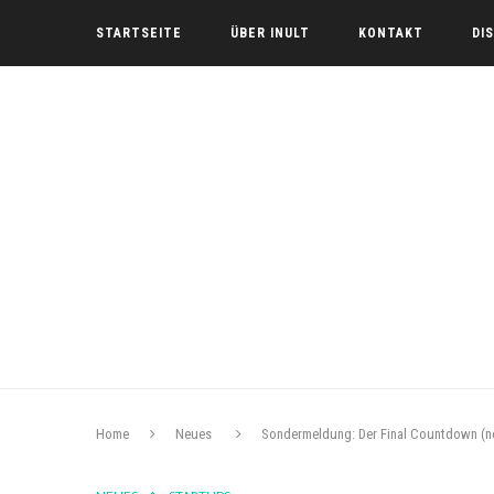
STARTSEITE
ÜBER INULT
KONTAKT
DI
Home
Neues
Sondermeldung: Der Final Countdown (no