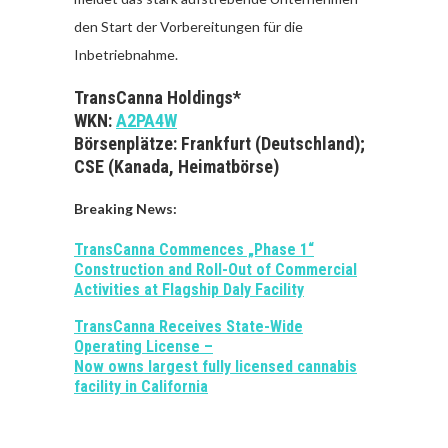
den Start der Vorbereitungen für die
Inbetriebnahme.
TransCanna Holdings*
WKN:
A2PA4W
Börsenplätze: Frankfurt (Deutschland);
CSE (Kanada, Heimatbörse)
Breaking News:
TransCanna Commences „Phase 1“
Construction and Roll-Out of Commercial
Activities at Flagship Daly Facility
TransCanna Receives State-Wide
Operating License –
Now owns largest fully licensed cannabis
facility in California