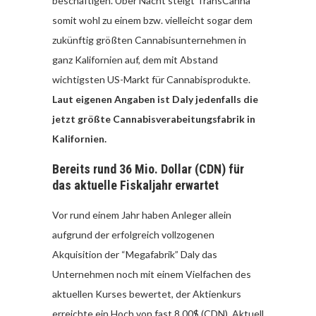
beschäftigen. Über Nacht steigt TransCanna
somit wohl zu einem bzw. vielleicht sogar dem
zukünftig größten Cannabisunternehmen in
ganz Kalifornien auf, dem mit Abstand
wichtigsten US-Markt für Cannabisprodukte.
Laut eigenen Angaben ist Daly jedenfalls die
jetzt größte Cannabisverabeitungsfabrik in
Kalifornien.
Bereits rund 36 Mio. Dollar (CDN) für
das aktuelle Fiskaljahr erwartet
Vor rund einem Jahr haben Anleger allein
aufgrund der erfolgreich vollzogenen
Akquisition der “Megafabrik” Daly das
Unternehmen noch mit einem Vielfachen des
aktuellen Kurses bewertet, der Aktienkurs
erreichte ein Hoch von fast 8,00$ (CDN). Aktuell