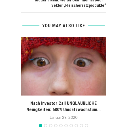
Modern Meat: Weiter Gewinner im Boom-
Sektor „Fleischersatzprodukte“
YOU MAY ALSO LIKE
Nach Investor Call UNGLAUBLICHE
Wo
Neuigkeiten: 680% Umsatzwachstum...
Januar 29, 2020