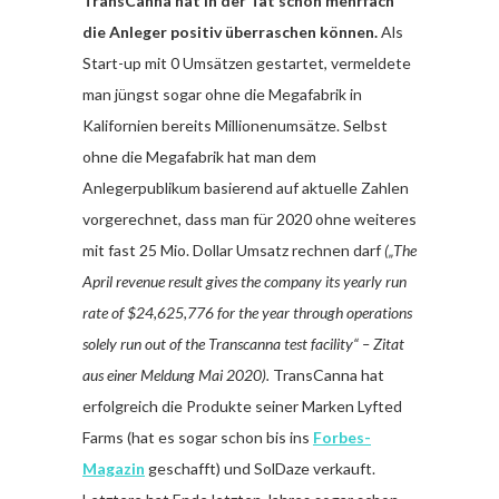
TransCanna hat in der Tat schon mehrfach
die Anleger positiv überraschen können.
Als
Start-up mit 0 Umsätzen gestartet, vermeldete
man jüngst sogar ohne die Megafabrik in
Kalifornien bereits Millionenumsätze. Selbst
ohne die Megafabrik hat man dem
Anlegerpublikum basierend auf aktuelle Zahlen
vorgerechnet, dass man für 2020 ohne weiteres
mit fast 25 Mio. Dollar Umsatz rechnen darf
(„The
April revenue result gives the company its yearly run
rate of $24,625,776 for the year through operations
solely run out of the Transcanna test facility“ – Zitat
aus einer Meldung Mai 2020).
TransCanna hat
erfolgreich die Produkte seiner Marken Lyfted
Farms (hat es sogar schon bis ins
Forbes-
Magazin
geschafft) und SolDaze verkauft.