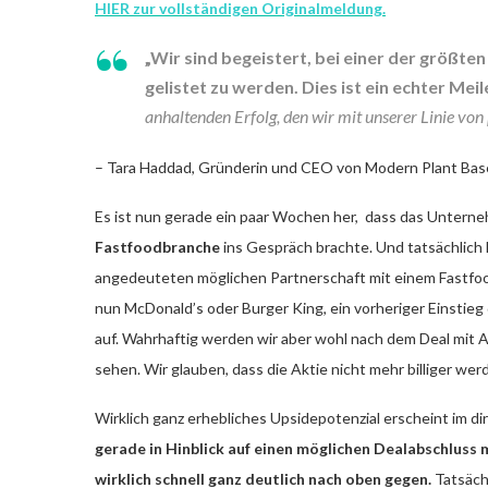
HIER zur vollständigen Originalmeldung.
„Wir sind begeistert, bei einer der größ
gelistet zu werden. Dies ist ein echter Me
anhaltenden Erfolg, den wir mit unserer Linie vo
– Tara Haddad, Gründerin und CEO von Modern Plant Ba
Es ist nun gerade ein paar Wochen her, dass das Unter
Fastfoodbranche
ins Gespräch brachte. Und tatsächlich 
angedeuteten möglichen Partnerschaft mit einem Fastfoo
nun McDonald’s oder Burger King, ein vorheriger Einstie
auf. Wahrhaftig werden wir aber wohl nach dem Deal mit 
sehen. Wir glauben, dass die Aktie nicht mehr billiger wer
Wirklich ganz erhebliches Upsidepotenzial erscheint im d
gerade in Hinblick auf einen möglichen Dealabschluss
wirklich schnell ganz deutlich nach oben gegen.
Tatsäch