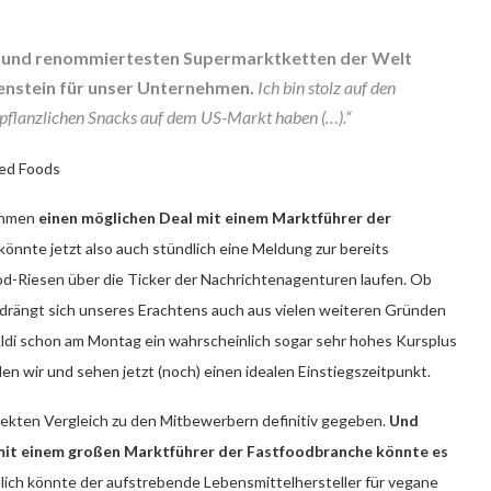
ten und renommiertesten Supermarktketten der Welt
ilenstein für unser Unternehmen.
Ich bin stolz auf den
n pflanzlichen Snacks auf dem US-Markt haben (…).“
sed Foods
nehmen
einen möglichen Deal mit einem Marktführer der
könnte jetzt also auch stündlich eine Meldung zur bereits
d-Riesen über die Ticker der Nachrichtenagenturen laufen. Ob
g drängt sich unseres Erachtens auch aus vielen weiteren Gründen
Aldi schon am Montag ein wahrscheinlich sogar sehr hohes Kursplus
den wir und sehen jetzt (noch) einen idealen Einstiegszeitpunkt.
irekten Vergleich zu den Mitbewerbern definitiv gegeben.
Und
 mit einem großen Marktführer der Fastfoodbranche könnte es
lich könnte der aufstrebende Lebensmittelhersteller für vegane