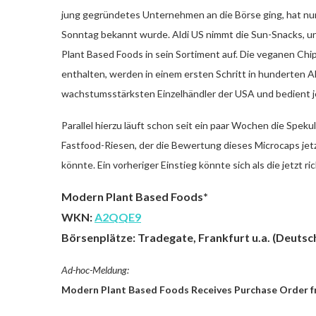
jung gegründetes Unternehmen an die Börse ging, hat nu
Sonntag bekannt wurde. Aldi US nimmt die Sun-Snacks, un
Plant Based Foods in sein Sortiment auf. Die veganen Chi
enthalten, werden in einem ersten Schritt in hunderten Aldi
wachstumsstärksten Einzelhändler der USA und bedient j
Parallel hierzu läuft schon seit ein paar Wochen die Spek
Fastfood-Riesen, der die Bewertung dieses Microcaps jetzt
könnte. Ein vorheriger Einstieg könnte sich als die jetzt 
Modern Plant Based Foods*
WKN:
A2QQE9
Börsenplätze: Tradegate, Frankfurt u.a. (Deuts
Ad-hoc-Meldung:
Modern Plant Based Foods Receives Purchase Order f