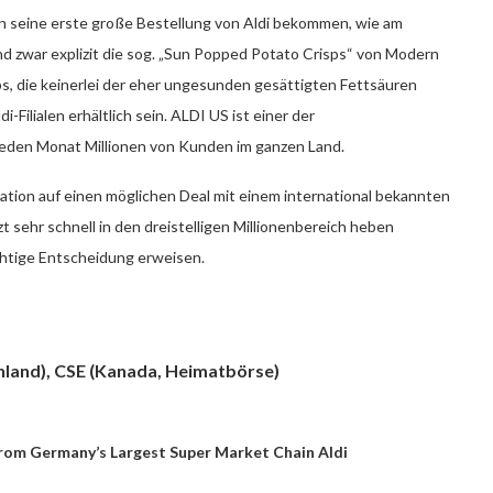
n seine erste große Bestellung von Aldi bekommen, wie am
d zwar explizit die sog. „Sun Popped Potato Crisps“ von Modern
ps, die keinerlei der eher ungesunden gesättigten Fettsäuren
-Filialen erhältlich sein. ALDI US ist einer der
eden Monat Millionen von Kunden im ganzen Land.
ulation auf einen möglichen Deal mit einem international bekannten
 sehr schnell in den dreistelligen Millionenbereich heben
richtige Entscheidung erweisen.
chland), CSE (Kanada, Heimatbörse)
rom Germany’s Largest Super Market Chain Aldi