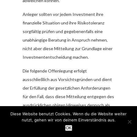
abweichen können.
Anleger sollten vor jedem Investment ihre
finanzielle Situation und ihre Risikotoleranz
sorgfältig prüfen und gegebenenfalls eine
unabhängige Beratung in Anspruch nehmen,
nicht aber diese Mitteilung zur Grundlage einer
Investmententscheidung machen.
Die folgende Offenlegung erfolgt
ausschließlich aus Vorsichtsgründen und dient
der Erfüllung der gesetzlichen Anforderungen
für den Fall, dass diese Mitteilung entgegen des
ausdrücklichen obigen Hinweises dennoch als
eine Anlageempfehlung aufgefasst werden
Diese Website benutzt Cookies. Wenn du die Website weiter
nutzt, gehen wir von deinem Einverständnis aus.
sollte:
OK
Identität des Verbreiters gemäß Art.