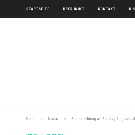
STARTSEITE
ÜBER INULT
KONTAKT
DI
Home
Neues
Sondermeldung am Sonntag: Unglaublich