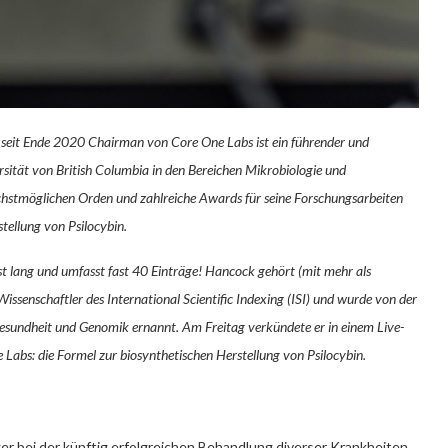
seit Ende 2020 Chairman von Core One Labs ist ein führender und
rsität von British Columbia in den Bereichen Mikrobiologie und
hstmöglichen Orden und zahlreiche Awards für seine Forschungsarbeiten
stellung von Psilocybin.
st lang und umfasst fast 40 Einträge! Hancock gehört (mit mehr als
issenschaftler des International Scientific Indexing (ISI) und wurde von der
esundheit und Genomik ernannt. Am Freitag verkündete er in einem Live-
abs: die Formel zur biosynthetischen Herstellung von Psilocybin.
er bei der künftig erfolgreichen Behandlung diverser Krankheiten.