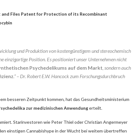
and Files Patent for Protection of its Recombinant
ocybin
twicklung und Produktion von kostengünstigem und stereochemisch
e einzigartige Position. Es positioniert unser Unternehmen nicht
osynthetischen Psychedelikums auf dem Markt
, sondern auch
izienz
.“ – Dr. Robert E.W. Hancock zum Forschungsdurchbruch
nem besseren Zeitpunkt kommen, hat das Gesundheitsministerium
Psychedelika zur medizinischen Anwendung
erteilt.
miert. Starinvestoren wie Peter Thiel oder Christian Angermeyer
den einstigen Cannabishype in der Wucht bei weitem übertreffen