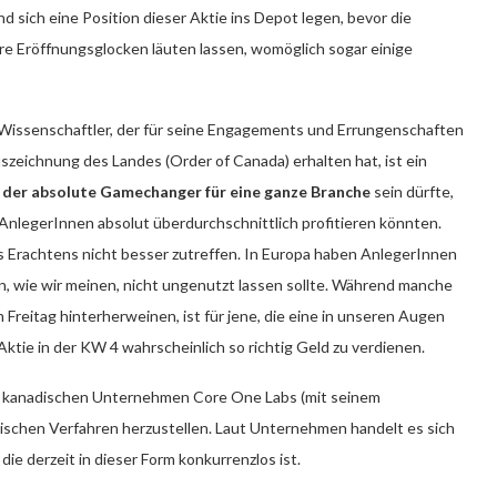
d sich eine Position dieser Aktie ins Depot legen, bevor die
re Eröffnungsglocken läuten lassen, womöglich sogar einige
issenschaftler, der für seine Engagements und Errungenschaften
szeichnung des Landes (Order of Canada) erhalten hat, ist ein
r
der absolute Gamechanger für eine ganze Branche
sein dürfte,
nlegerInnen absolut überdurchschnittlich profitieren könnten.
 Erachtens nicht besser zutreffen. In Europa haben AnlegerInnen
an, wie wir meinen, nicht ungenutzt lassen sollte. Während manche
reitag hinterherweinen, ist für jene, die eine in unseren Augen
Aktie in der KW 4 wahrscheinlich so richtig Geld zu verdienen.
 kanadischen Unternehmen Core One Labs (mit seinem
ischen Verfahren herzustellen. Laut Unternehmen handelt es sich
e derzeit in dieser Form konkurrenzlos ist.