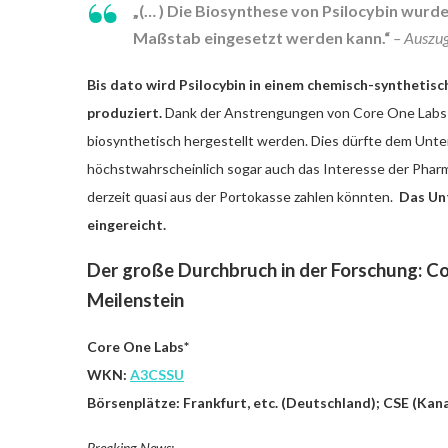
„(… ) Die Biosynthese von Psilocybin wurde
Maßstab eingesetzt werden kann.“
– Auszug
Bis dato wird Psilocybin in einem chemisch-synthetis
produziert.
Dank der Anstrengungen von Core One Labs ka
biosynthetisch hergestellt werden. Dies dürfte dem Unt
höchstwahrscheinlich sogar auch das Interesse der Phar
derzeit quasi aus der Portokasse zahlen könnten.
Das Un
eingereicht.
Der große Durchbruch in der Forschung: Co
Meilenstein
Core One Labs*
WKN:
A3CSSU
Börsenplätze: Frankfurt, etc. (Deutschland); CSE (Ka
Breaking News: