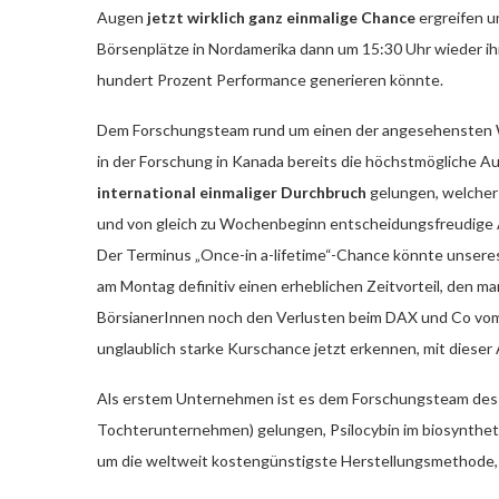
Augen
jetzt wirklich ganz einmalige Chance
ergreifen un
Börsenplätze in Nordamerika dann um 15:30 Uhr wieder ih
hundert Prozent Performance generieren könnte.
Dem Forschungsteam rund um einen der angesehensten W
in der Forschung in Kanada bereits die höchstmögliche Au
international einmaliger Durchbruch
gelungen, welche
und von gleich zu Wochenbeginn entscheidungsfreudige A
Der Terminus „Once-in a-lifetime“-Chance könnte unseres
am Montag definitiv einen erheblichen Zeitvorteil, den m
BörsianerInnen noch den Verlusten beim DAX und Co vom F
unglaublich starke Kurschance jetzt erkennen, mit dieser 
Als erstem Unternehmen ist es dem Forschungsteam des
Tochterunternehmen) gelungen, Psilocybin im biosynthet
um die weltweit kostengünstigste Herstellungsmethode, di