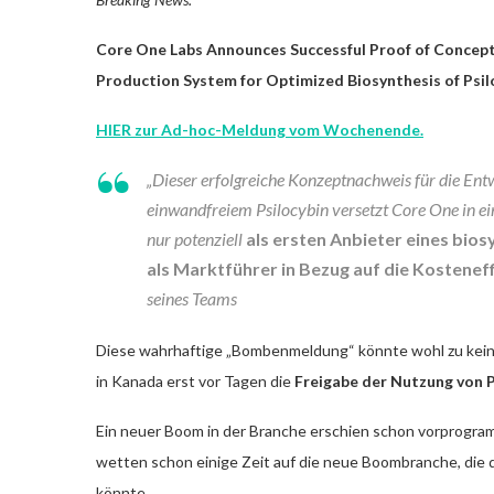
Core One Labs Announces Successful Proof of Concept 
Production System for Optimized Biosynthesis of Psil
HIER zur Ad-hoc-Meldung vom Wochenende.
„Dieser erfolgreiche Konzeptnachweis für die En
einwandfreiem Psilocybin versetzt Core One in ein
nur potenziell
als ersten Anbieter eines bi
als Marktführer
in Bezug auf die Kosteneff
seines Teams
Diese wahrhaftige „Bombenmeldung“ könnte wohl zu kei
in Kanada erst vor Tagen die
Freigabe der Nutzung von 
Ein neuer Boom in der Branche erschien schon vorprogram
wetten schon einige Zeit auf die neue Boombranche, die 
könnte.