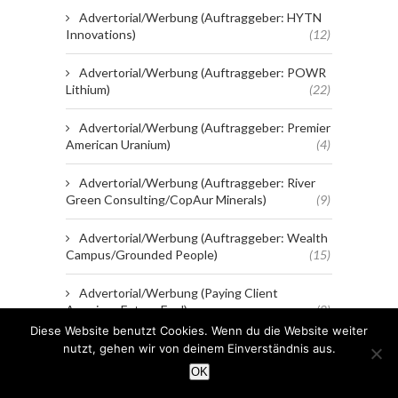
Advertorial/Werbung (Auftraggeber: HYTN
Innovations)
(12)
Advertorial/Werbung (Auftraggeber: POWR
Lithium)
(22)
Advertorial/Werbung (Auftraggeber: Premier
American Uranium)
(4)
Advertorial/Werbung (Auftraggeber: River
Green Consulting/CopAur Minerals)
(9)
Advertorial/Werbung (Auftraggeber: Wealth
Campus/Grounded People)
(15)
Advertorial/Werbung (Paying Client
American Future Fuel)
(8)
Diese Website benutzt Cookies. Wenn du die Website weiter
Advertorial/Werbung (Paying Client Blender
nutzt, gehen wir von deinem Einverständnis aus.
Bites)
(21)
OK