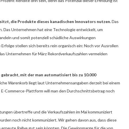
Prozent Rendite drin sein, denn das Potenzial dieser Erfindung ist
sitzt, die Produkte dieses kanadischen Innovators nutzen.
Das
n. Das Unternehmen hat eine Technologie entwickelt, um
wandeln und somit potenziell schädliche Auswirkungen
Erfolge stellen sich bereits rein organisch ein: Noch vor Ausrollen
 das Unternehmen für März Rekordverkaufszahlen vermelden
 gebracht, mit der man automatisiert bis zu 10.000
iche Warenkorb liegt laut Unternehmensangaben derzeit bei einem
n E-Commerce-Plattform will man den Durchschnittsbetrag noch
artungen übertreffe und die Verkaufszahlen im Mai kommuniziert
wurden noch nicht kommuniziert. Wir gehen davon aus, dass diese
ine erneute Rallye gut sein könnten. Die Gewinnmarge für die von