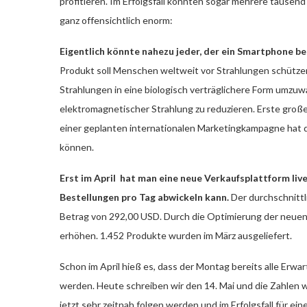
profitieren. Im Erfolgsfall könnten sogar mehrere tausend 
ganz offensichtlich enorm:
Eigentlich könnte nahezu jeder, der ein Smartphone be
Produkt soll Menschen weltweit vor Strahlungen schütze
Strahlungen in eine biologisch verträglichere Form umzu
elektromagnetischer Strahlung zu reduzieren. Erste große 
einer geplanten internationalen Marketingkampagne hat
können.
Erst im April hat man eine neue Verkaufsplattform live
Bestellungen pro Tag abwickeln kann.
Der durchschnittl
Betrag von 292,00 USD. Durch die Optimierung der neue
erhöhen. 1.452 Produkte wurden im März ausgeliefert.
Schon im April hieß es, dass der Montag bereits alle Erw
werden. Heute schreiben wir den 14. Mai und die Zahlen 
jetzt sehr zeitnah folgen werden und im Erfolgsfall für e