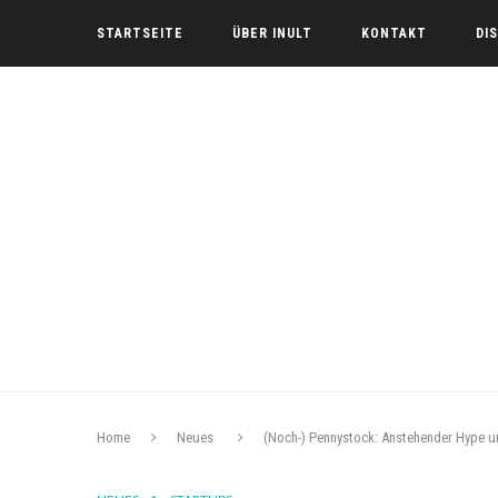
STARTSEITE
ÜBER INULT
KONTAKT
DI
Home
Neues
(Noch-) Pennystock: Anstehender Hype u