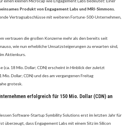
 für einen kleinen Microcap wie Engagement Labs bedeutet: Einer
emeinsames Produkt von Engagement Labs und MRI-Simmons
.
gende Vertragsabschlüsse mit weiteren Fortune-500-Unternehmen,
em vertrauen die großen Konzerne mehr als den bereits seit
enauso, wie nun erhebliche Umsatzsteigerungen zu erwarten sind,
im Aktienkurs.
ca. 18 Mio. Dollar; CDN) erscheint in Hinblick der zuletzt
1 Mio. Dollar; CDN) und des am vergangenen Freitag
ahe grotesk.
ternehmen erfolgreich für 150 Mio. Dollar (CDN) an
ssen Software-Startup Symbility Solutions erst im letzten Jahr für
ist überzeugt, dass Engagement Labs mit einem Sitz im Silicon