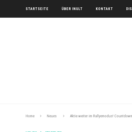
STARTSEITE
ÜBER INULT
KONTAKT
DI
Home
Neues
Aktie weiter im Rallyemodus! Countdow