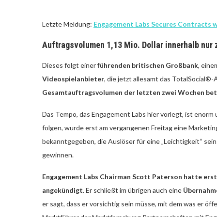
Letzte Meldung:
Engagement Labs Secures Contracts wi
Auftragsvolumen 1,13 Mio. Dollar innerhalb nur
Dieses folgt einer
führenden britischen Großbank
, ein
Videospielanbieter
, die jetzt allesamt das
TotalSocial®-
Gesamtauftragsvolumen der letzten zwei Wochen betr
Das Tempo, das Engagement Labs hier vorlegt, ist enorm 
folgen, wurde erst am vergangenen Freitag eine Marketi
bekanntgegeben, die Auslöser für eine „Leichtigkeit“ se
gewinnen.
Engagement Labs Chairman Scott Paterson hatte erst 
angekündigt
. Er schließt im übrigen auch eine
Übernahme
er sagt, dass er vorsichtig sein müsse, mit dem was er öf