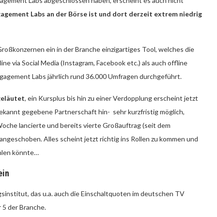
agement Labs abgeschlossen haben, erscheint es auch nicht
agement Labs an der Börse ist und dort derzeit extrem niedrig
oßkonzernen ein in der Branche einzigartiges Tool, welches die
e via Social Media (Instagram, Facebook etc.) als auch offline
gagement Labs jährlich rund 36.000 Umfragen durchgeführt.
geläutet
, ein Kursplus bis hin zu einer Verdopplung erscheint jetzt
bekannt gegebene Partnerschaft hin- sehr kurzfristig möglich,
 Woche lancierte und bereits vierte Großauftrag (seit dem
 angeschoben. Alles scheint jetzt richtig ins Rollen zu kommen und
ahlen könnte…
ein
sinstitut, das u.a. auch die Einschaltquoten im deutschen TV
 5 der Branche.