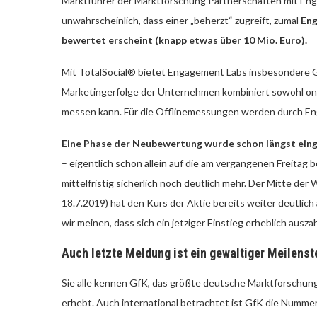
Marktführer der Marktforschung Partnerschaften mit Eng
unwahrscheinlich, dass einer „beherzt“ zugreift, zumal
Eng
bewertet erscheint (knapp etwas über 10 Mio. Euro).
Mit
TotalSocial® bietet Engagement Labs insbesondere Gr
Marketingerfolge der Unternehmen kombiniert sowohl onlin
messen kann. Für die Offlinemessungen werden durch En
Eine Phase der Neubewertung wurde schon längst ein
– eigentlich schon allein auf die am vergangenen Freitag 
mittelfristig sicherlich noch deutlich mehr. Der Mitte der
18.7.2019) hat den Kurs der Aktie bereits weiter deutlich
wir meinen, dass sich ein jetziger Einstieg erheblich ausz
Auch letzte Meldung ist ein gewaltiger Meilenst
Sie alle kennen GfK, das größte deutsche Marktforschung
erhebt. Auch international betrachtet ist GfK die Nummer