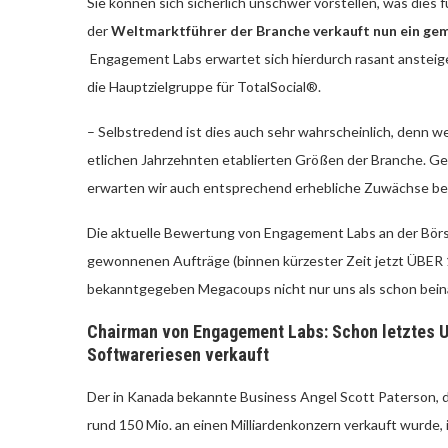
Sie können sich sicherlich unschwer vorstellen, was dies
der
Weltmarktführer der Branche verkauft nun ein g
Engagement Labs erwartet sich hierdurch rasant anstei
die Hauptzielgruppe für
TotalSocial®.
– Selbstredend ist dies auch sehr wahrscheinlich, denn w
etlichen Jahrzehnten etablierten Größen der Branche. G
erwarten wir auch entsprechend erhebliche Zuwächse be
Die aktuelle Bewertung von Engagement Labs an der Börse (
gewonnenen Aufträge (binnen kürzester Zeit jetzt ÜBER 
bekanntgegeben Megacoups nicht nur uns als schon bein
Chairman von Engagement Labs: Schon letztes Un
Softwareriesen verkauft
Der in Kanada bekannte Business Angel Scott Paterson, de
rund 150 Mio. an einen Milliardenkonzern verkauft wurde, 