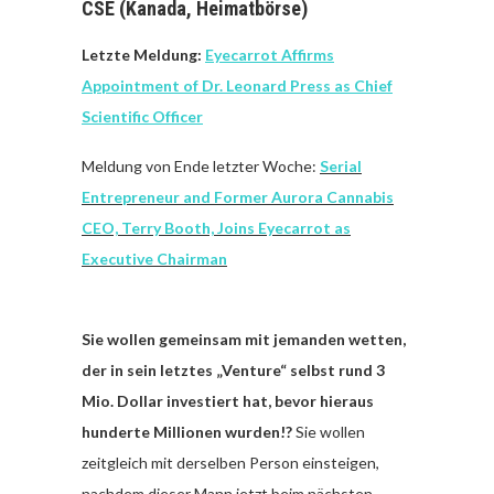
CSE (Kanada, Heimatbörse)
Letzte Meldung:
Eyecarrot Affirms
Appointment of Dr. Leonard Press as Chief
Scientific Officer
Meldung von Ende letzter Woche:
Serial
Entrepreneur and Former Aurora Cannabis
CEO, Terry Booth, Joins Eyecarrot as
Executive Chairman
Sie wollen gemeinsam mit jemanden wetten,
der in sein letztes „Venture“ selbst rund 3
Mio. Dollar investiert hat, bevor hieraus
hunderte Millionen wurden!?
Sie wollen
zeitgleich mit derselben Person einsteigen,
nachdem dieser Mann jetzt beim nächsten