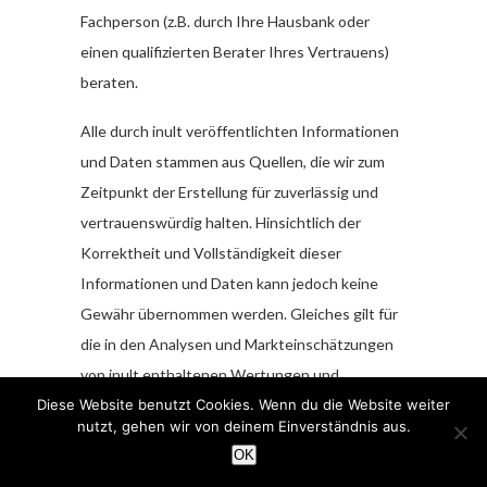
Fachperson (z.B. durch Ihre Hausbank oder
einen qualifizierten Berater Ihres Vertrauens)
beraten.
Alle durch inult veröffentlichten Informationen
und Daten stammen aus Quellen, die wir zum
Zeitpunkt der Erstellung für zuverlässig und
vertrauenswürdig halten. Hinsichtlich der
Korrektheit und Vollständigkeit dieser
Informationen und Daten kann jedoch keine
Gewähr übernommen werden. Gleiches gilt für
die in den Analysen und Markteinschätzungen
von inult enthaltenen Wertungen und
Aussagen; diese wurden mit der gebotenen
Diese Website benutzt Cookies. Wenn du die Website weiter
nutzt, gehen wir von deinem Einverständnis aus.
Sorgfalt erstellt. Eine Verantwortung oder
OK
Haftung für die Richtigkeit und Vollständigkeit