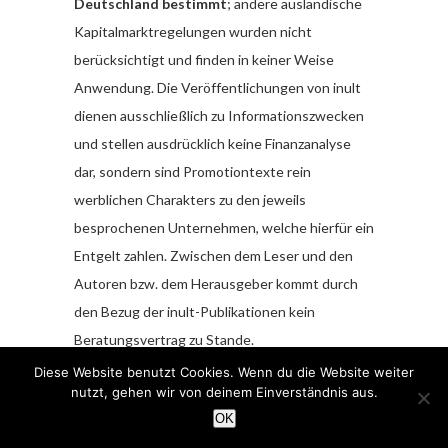
Deutschland bestimmt
; andere ausländische
Kapitalmarktregelungen wurden nicht
berücksichtigt und finden in keiner Weise
Anwendung. Die Veröffentlichungen von inult
dienen ausschließlich zu Informationszwecken
und stellen ausdrücklich keine Finanzanalyse
dar, sondern sind Promotiontexte rein
werblichen Charakters zu den jeweils
besprochenen Unternehmen, welche hierfür ein
Entgelt zahlen. Zwischen dem Leser und den
Autoren bzw. dem Herausgeber kommt durch
den Bezug der inult-Publikationen kein
Beratungsvertrag zu Stande.
Diese Website benutzt Cookies. Wenn du die Website weiter
Sämtliche Informationen und Analysen stellen
nutzt, gehen wir von deinem Einverständnis aus.
weder eine Aufforderung noch ein Angebot
OK
oder eine Empfehlung zum Erwerb oder Verkauf