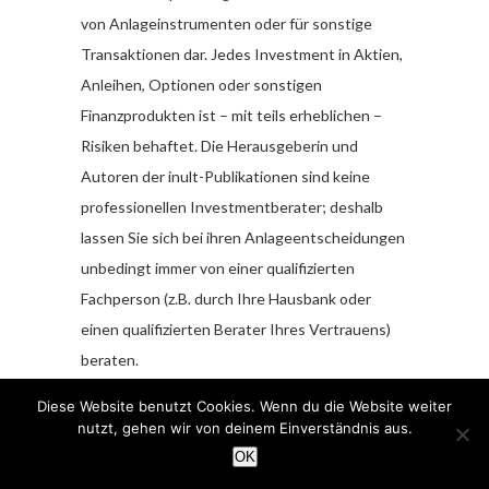
von Anlageinstrumenten oder für sonstige
Transaktionen dar. Jedes Investment in Aktien,
Anleihen, Optionen oder sonstigen
Finanzprodukten ist – mit teils erheblichen –
Risiken behaftet. Die Herausgeberin und
Autoren der inult-Publikationen sind keine
professionellen Investmentberater; deshalb
lassen Sie sich bei ihren Anlageentscheidungen
unbedingt immer von einer qualifizierten
Fachperson (z.B. durch Ihre Hausbank oder
einen qualifizierten Berater Ihres Vertrauens)
beraten.
Diese Website benutzt Cookies. Wenn du die Website weiter
Alle durch inult veröffentlichten Informationen
nutzt, gehen wir von deinem Einverständnis aus.
und Daten stammen aus Quellen, die wir zum
OK
Zeitpunkt der Erstellung für zuverlässig und