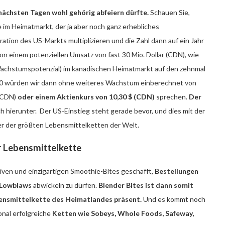
nächsten Tagen wohl gehörig abfeiern dürfte.
Schauen Sie,
 im Heimatmarkt, der ja aber noch ganz erhebliches
ation des US-Markts multiplizieren und die Zahl dann auf ein Jahr
on einem potenziellen Umsatz von fast 30 Mio. Dollar (CDN), wie
 Wachstumspotenzial) im kanadischen Heimatmarkt auf den zehnmal
0 würden wir dann ohne weiteres Wachstum einberechnet von
 (CDN)
oder einem Aktienkurs von 10,30 $ (CDN)
sprechen.
Der
h hierunter. Der US-Einstieg steht gerade bevor, und dies mit der
ner der größten Lebensmittelketten der Welt.
r Lebensmittelkette
ativen und einzigartigen Smoothie-Bites geschafft,
Bestellungen
 Lowblaws
abwickeln zu dürfen.
Blender Bites ist dann somit
bensmittelkette des Heimatlandes präsent.
Und es kommt noch
onal erfolgreiche
Ketten wie Sobeys, Whole Foods, Safeway,