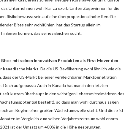
r das Unternehmen wohl klar zu exorbitanten Zugewinnen für die
ohen Risikobewusstsein auf eine überproportional hohe Rendite
Blender Bites sehr wohlfühlen, hat das Startup allein im
hinlegen können, das seinesgleichen sucht.
 Bites mit seinen innovativen Produkten als First Mover den
er kanadische Markt.
Da die US-Bevölkerung wohl ähnlich wie die
en, dass der US-Markt bei einer vergleichbaren Marktpenetration
e. Doch aufgepasst: Auch in Kanada hat man in den letzten
t seit kurzem überhaupt in den wichtigen Lebensmittelmärkten des
 Wachstumspotential besteht), so dass man wohl durchaus sagen
noch am Beginn einer großen Wachstumswelle steht. Und diese ist
 Monaten im Vergleich zum selben Vorjahreszeitraum wohl enorm.
 2021 ist der Umsatz um 400% in die Höhe gesprungen.