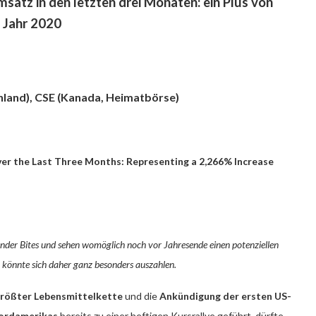
satz in den letzten drei Monaten: ein Plus von
 Jahr 2020
chland), CSE (Kanada, Heimatbörse)
er the Last Three Months: Representing a 2,266% Increase
nder Bites und sehen womöglich noch vor Jahresende einen potenziellen
 könnte sich daher ganz besonders auszahlen.
größter Lebensmittelkette
und die
Ankündigung der ersten US-
Nordamerikas
bereits zu einer heftigen Kursrallye geführt, dürfte