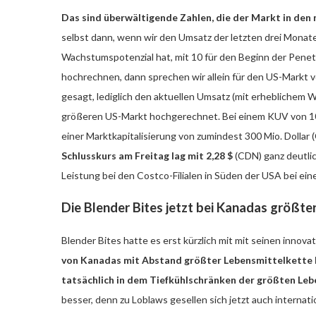
Das sind überwältigende Zahlen, die der Markt in den 
selbst dann, wenn wir den Umsatz der letzten drei Monate
Wachstumspotenzial hat, mit 10 für den Beginn der Penetr
hochrechnen, dann sprechen wir allein für den US-Markt v
gesagt, lediglich den aktuellen Umsatz (mit erheblichem
größeren US-Markt hochgerechnet. Bei einem KUV von 1
einer Marktkapitalisierung von zumindest 300 Mio. Dollar
Schlusskurs am Freitag lag mit 2,28 $
(CDN) ganz deutlic
Leistung bei den Costco-Filialen in Süden der USA bei ei
Die Blender Bites jetzt bei Kanadas größte
Blender Bites hatte es erst kürzlich mit mit seinen innov
von Kanadas mit Abstand größter Lebensmittelkette
tatsächlich in dem Tiefkühlschränken der größten Le
besser, denn zu Loblaws gesellen sich jetzt auch internati