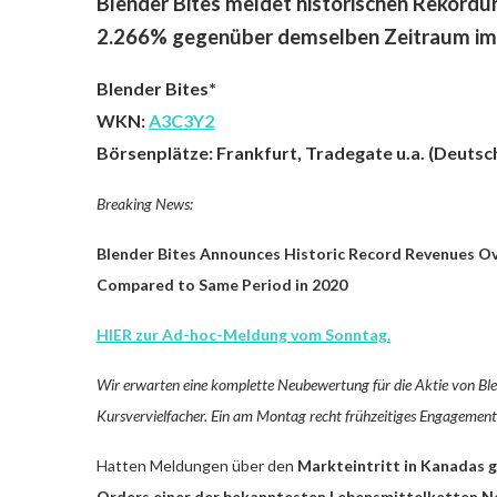
Blender Bites meldet historischen Rekordum
2.266% gegenüber demselben Zeitraum im
Blender Bites*
WKN:
A3C3Y2
Börsenplätze: Frankfurt, Tradegate u.a. (Deuts
Breaking News:
Blender Bites Announces Historic Record Revenues Ov
Compared to Same Period in 2020
HIER zur Ad-hoc-Meldung vom Sonntag.
Wir erwarten eine komplette Neubewertung für die Aktie von Ble
Kursvervielfacher. Ein am Montag recht frühzeitiges Engagement
Hatten Meldungen über den
Markteintritt in Kanadas 
Orders einer der bekanntesten Lebensmittelketten 