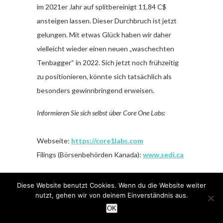
im 2021er Jahr auf splitbereinigt 11,84 C$
ansteigen lassen. Dieser Durchbruch ist jetzt
gelungen. Mit etwas Glück haben wir daher
vielleicht wieder einen neuen „waschechten
Tenbagger“ in 2022. Sich jetzt noch frühzeitig
zu positionieren, könnte sich tatsächlich als
besonders gewinnbringend erweisen.
Informieren Sie sich selbst über Core One Labs:
Webseite:
https://core1labs.com
Filings (Börsenbehörden Kanada):
www.sedi.ca
Mit besten Empfehlungen
Diese Website benutzt Cookies. Wenn du die Website weiter
nutzt, gehen wir von deinem Einverständnis aus.
Ihnen wie immer viel Erfolg!
OK
Ihr inult-Team